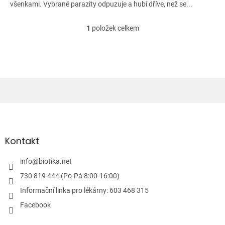
všenkami. Vybrané parazity odpuzuje a hubí dříve, než se...
1
položek celkem
O
v
l
á
d
a
c
í
Z
p
á
r
v
p
k
a
Kontakt
y
t
v
í
info
@
biotika.net
ý
p
730 819 444 (Po-Pá 8:00-16:00)
i
Informační linka pro lékárny: 603 468 315
s
u
Facebook