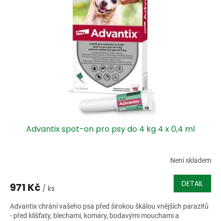
i
r
s
o
p
d
r
u
o
k
d
t
u
ů
k
t
ů
Advantix spot-on pro psy do 4 kg 4 x 0,4 ml
Není skladem
DETAIL
971 Kč
/ ks
Advantix chrání vašeho psa před širokou škálou vnějších parazitů
- před klíšťaty, blechami, komáry, bodavými mouchami a