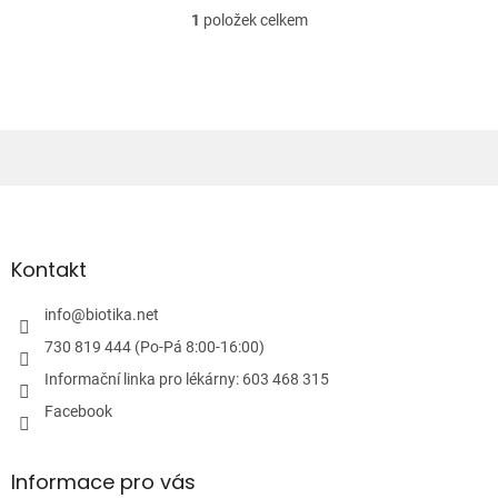
1
položek celkem
O
v
l
á
d
a
c
í
Z
p
á
r
v
p
k
a
Kontakt
y
t
v
í
info
@
biotika.net
ý
p
730 819 444 (Po-Pá 8:00-16:00)
i
Informační linka pro lékárny: 603 468 315
s
u
Facebook
Informace pro vás