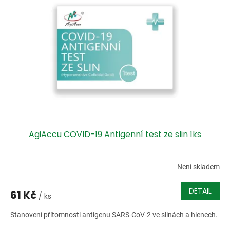
i
r
s
o
p
d
r
u
o
k
d
t
u
ů
k
t
ů
AgiAccu COVID-19 Antigenní test ze slin 1ks
Není skladem
DETAIL
61 Kč
/ ks
Stanovení přítomnosti antigenu SARS-CoV-2 ve slinách a hlenech.