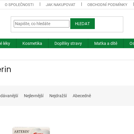
O SPOLEČNOSTI
JAK NAKUPOVAT
OBCHODNÍ PODMÍNKY
HLEDAT
é léky
Kosmetika
Doplňky stravy
Matka a dítě
Os
erin
dávanější
Nejlevnější
Nejdražší
Abecedně