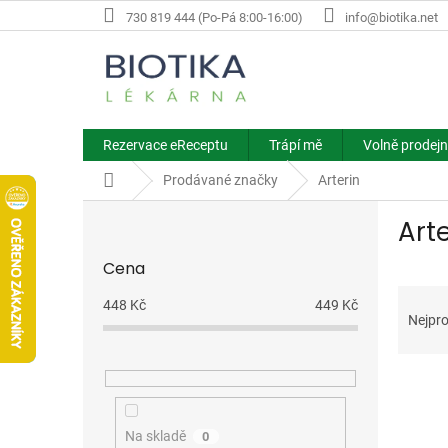
Přejít
730 819 444 (Po-Pá 8:00-16:00)
info@biotika.net
na
obsah
Rezervace eReceptu
Trápí mě
Volně prodejn
Domů
Prodávané značky
Arterin
P
Art
o
s
Cena
t
Ř
r
448
Kč
449
Kč
a
a
Nejpro
z
n
e
n
V
n
í
ý
í
p
p
p
a
Na skladě
0