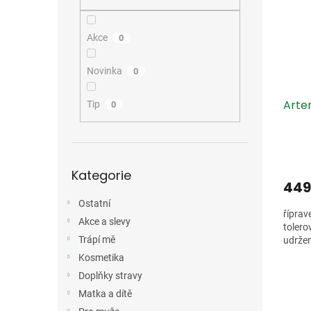
i
r
n
s
o
e
p
d
l
Akce
0
r
u
o
k
Novinka
0
d
t
u
ů
Arter
k
Tip
0
t
ů
Přeskočit
Kategorie
kategorie
449
Ostatní
říprav
Akce a slevy
tolero
Trápí mě
udržen
Kosmetika
Doplňky stravy
Matka a dítě