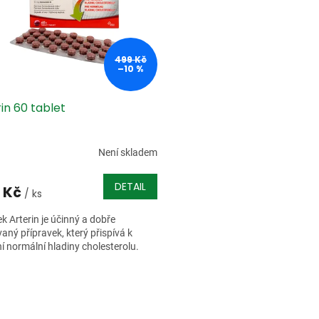
499 Kč
–10 %
in 60 tablet
Není skladem
DETAIL
 Kč
/ ks
ek Arterin je účinný a dobře
vaný přípravek, který přispívá k
í normální hladiny cholesterolu.
O
v
l