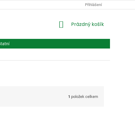
PODMÍNKY OCHRANY OSOBNÍCH ÚDAJŮ
Přihlášení
VPOIS
LÉČIVA BIOT
NÁKUPNÍ
Prázdný košík
KOŠÍK
tatní
1
položek celkem