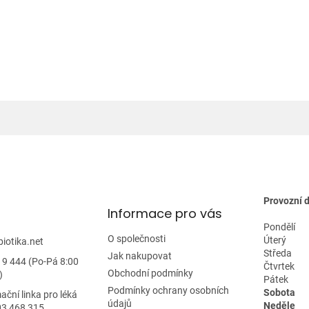
á
d
a
c
í
p
r
v
k
y
v
ý
p
i
s
u
Provozní 
Informace pro vás
Pondělí
O společnosti
Úterý
biotika.net
Středa
Jak nakupovat
19 444 (Po-Pá 8:00
Čtvrtek
Obchodní podmínky
)
Pátek
Podmínky ochrany osobních
Sobota
ační linka pro léká
údajů
Neděle
03 468 315