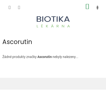
Přejít
NÁKUP
na
obsah
KOŠÍK
Ascorutin
Žádné produkty značky
Ascorutin
nebyly nalezeny...
Z
á
p