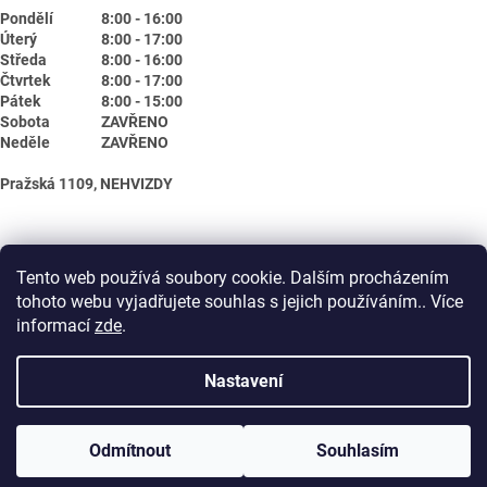
Pondělí
8:00 - 16:00
Úterý
8:00 - 17:00
Středa
8:00 - 16:00
Čtvrtek
8:00 - 17:00
Pátek
8:00 - 15:00
Sobota
ZAVŘENO
Neděle
ZAVŘENO
Pražská 1109, NEHVIZDY
Tento web používá soubory cookie. Dalším procházením
tohoto webu vyjadřujete souhlas s jejich používáním.. Více
informací
zde
.
Nastavení
Vytvořil Shoptet
Odmítnout
Souhlasím
Copyright 2026
Biotika.net
. Všechna práva vyhrazena.