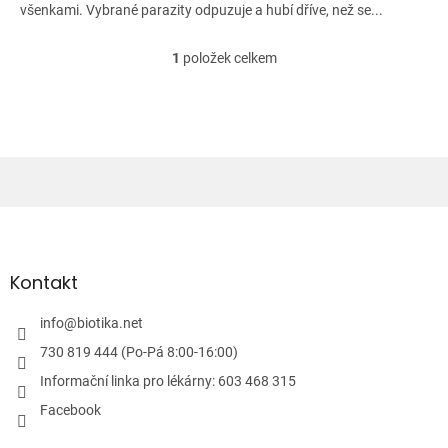
všenkami. Vybrané parazity odpuzuje a hubí dříve, než se...
1
položek celkem
O
v
l
á
d
a
c
í
Z
p
á
r
v
p
k
a
Kontakt
y
t
v
í
info
@
biotika.net
ý
p
730 819 444 (Po-Pá 8:00-16:00)
i
Informační linka pro lékárny: 603 468 315
s
u
Facebook