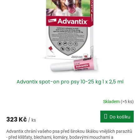
i
r
s
o
p
d
r
u
o
k
d
t
u
ů
k
t
ů
Advantix spot-on pro psy 10-25 kg 1 x 2,5 ml
Skladem
(>5 ks)
Do košíku
323 Kč
/ ks
Advantix chrání vašeho psa před širokou škálou vnějších parazitů
- před klíšťaty, blechami, komáry, bodavými mouchami a