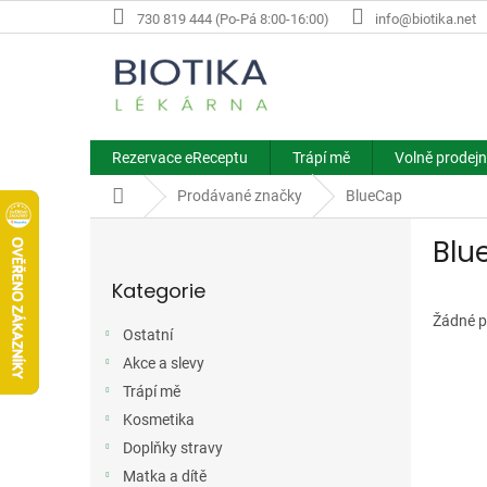
Přejít
730 819 444 (Po-Pá 8:00-16:00)
info@biotika.net
na
obsah
Rezervace eReceptu
Trápí mě
Volně prodejn
Domů
Prodávané značky
BlueCap
P
Blu
o
Přeskočit
s
Kategorie
kategorie
t
r
Žádné p
Ostatní
a
Akce a slevy
n
n
Trápí mě
í
Kosmetika
p
Doplňky stravy
a
Matka a dítě