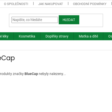
O SPOLEČNOSTI
JAK NAKUPOVAT
OBCHODNÍ PODMÍNKY
HLEDAT
é léky
Kosmetika
Doplňky stravy
Matka a dítě
Os
eCap
rodukty značky
BlueCap
nebyly nalezeny...