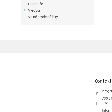
n
Pro muže
e
Výrobci
l
Volně prodejné léky
Z
á
p
a
t
Kontakt
í
info
@
730 8
-16:00
Inform