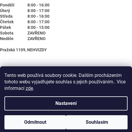
Pondělí
8:00 - 16:00
Úterý
8:00 - 17:00
Středa
8:00 - 16:00
Čtvrtek
8:00 - 17:00
Pátek
8:00 - 15:00
Sobota
ZAVŘENO
Neděle
ZAVŘENO
Pražská 1109, NEHVIZDY
Tento web používá soubory cookie. Dalším procházením
tohoto webu vyjadřujete souhlas s jejich používáním.. Více
informací
zde
.
Nastavení
Vytvořil Shoptet
Odmítnout
Souhlasím
Copyright 2026
Biotika.net
. Všechna práva vyhrazena.