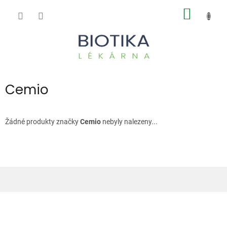
Přejít
NÁKUP
na
obsah
KOŠÍK
Cemio
Žádné produkty značky
Cemio
nebyly nalezeny...
Z
á
p