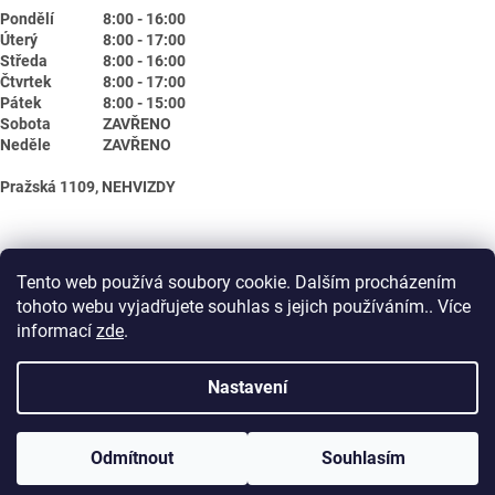
Pondělí
8:00 - 16:00
Úterý
8:00 - 17:00
Středa
8:00 - 16:00
Čtvrtek
8:00 - 17:00
Pátek
8:00 - 15:00
Sobota
ZAVŘENO
Neděle
ZAVŘENO
Pražská 1109, NEHVIZDY
Tento web používá soubory cookie. Dalším procházením
tohoto webu vyjadřujete souhlas s jejich používáním.. Více
informací
zde
.
Nastavení
Vytvořil Shoptet
Odmítnout
Souhlasím
Copyright 2026
Biotika.net
. Všechna práva vyhrazena.