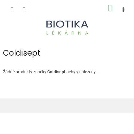
Přejít
NÁKUP
na
obsah
KOŠÍK
Coldisept
Žádné produkty značky
Coldisept
nebyly nalezeny...
Z
á
p