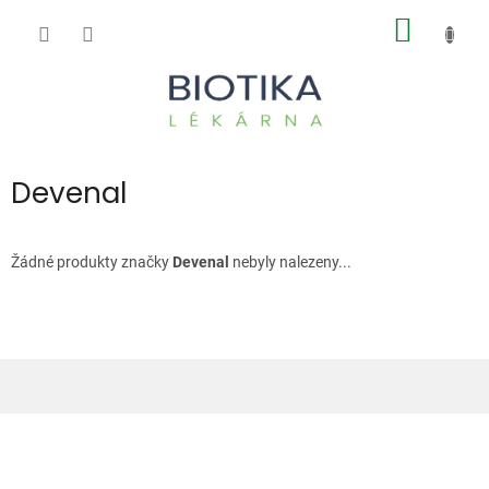
Přejít
NÁKUP
na
obsah
KOŠÍK
Devenal
Žádné produkty značky
Devenal
nebyly nalezeny...
Z
á
p