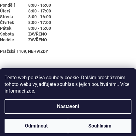
Pondělí
8:00 - 16:00
Úterý
8:00 - 17:00
Středa
8:00 - 16:00
Čtvrtek
8:00 - 17:00
Pátek
8:00 - 15:00
Sobota
ZAVŘENO
Neděle
ZAVŘENO
Pražská 1109, NEHVIZDY
Tento web používá soubory cookie. Dalším procházením
tohoto webu vyjadřujete souhlas s jejich používáním.. Více
informací
zde
.
Nastavení
Vytvořil Shoptet
Odmítnout
Souhlasím
Copyright 2026
Biotika.net
. Všechna práva vyhrazena.