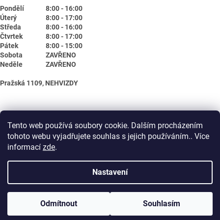
Pondělí
8:00 - 16:00
Úterý
8:00 - 17:00
Středa
8:00 - 16:00
Čtvrtek
8:00 - 17:00
Pátek
8:00 - 15:00
Sobota
ZAVŘENO
Neděle
ZAVŘENO
Pražská 1109, NEHVIZDY
Tento web používá soubory cookie. Dalším procházením
tohoto webu vyjadřujete souhlas s jejich používáním.. Více
informací
zde
.
Nastavení
Vytvořil Shoptet
Odmítnout
Souhlasím
Copyright 2026
Biotika.net
. Všechna práva vyhrazena.