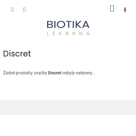
Přejít
NÁKUP
na
obsah
KOŠÍK
Discret
Žádné produkty značky
Discret
nebyly nalezeny...
Z
á
p