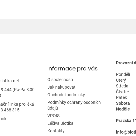
l
á
d
a
c
í
p
r
v
k
y
Provozní 
Informace pro vás
v
ý
Pondělí
p
O společnosti
Úterý
biotika.net
i
Středa
Jak nakupovat
19 444 (Po-Pá 8:00
s
Čtvrtek
Obchodní podmínky
)
u
Pátek
Podmínky ochrany osobních
Sobota
ační linka pro léká
údajů
Neděle
03 468 315
VPOIS
ook
Pražská 1
Léčiva Biotika
Kontakty
info@biot