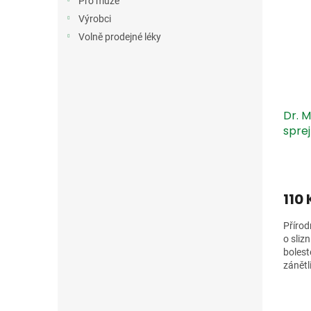
Pro muže
Výrobci
Volně prodejné léky
Dr. M
sprej
110
Přírod
o sliz
bolest
zánětl
hltanu.