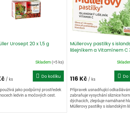
ller Urosept 20 x 1,5 g
Müllerovy pastilky s islan
lišejníkem a Vitamínem C 
Skladem
(>5 ks)
Sklad
Do košíku
Do 
Kč
116 Kč
/ ks
/ ks
 používá jako podpůrný prostředek
Přípravek usnadňující odkašláván
mocech ledvin a močových cest.
zabraňuje vysychání sliznice horn
dýchacích, zlepšuje namáhané hla
Müllerovy pastilky s islandským l
a vitaminem C...