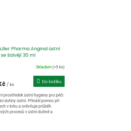
üller Pharma Anginal ústní
 se šalvějí 30 ml
Skladem
(>5 ks)
Do košíku
 Kč
/ ks
ní prostředek ústní hygieny pro péči
nici dutiny ústní. Přináší pomoc při
ech v krku a ovlivňuje průběh
ivých procesů v ústní dutině a
 Aktivní...
O
v