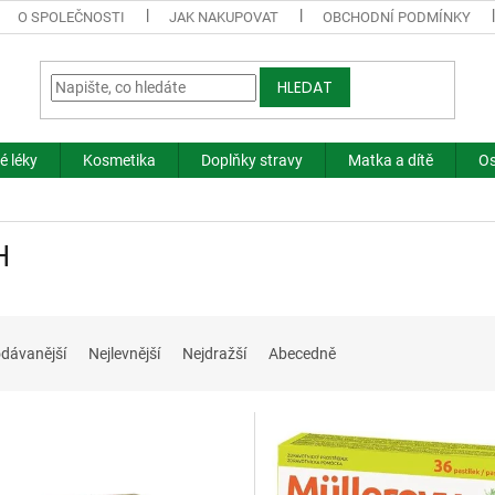
O SPOLEČNOSTI
JAK NAKUPOVAT
OBCHODNÍ PODMÍNKY
HLEDAT
é léky
Kosmetika
Doplňky stravy
Matka a dítě
Os
H
dávanější
Nejlevnější
Nejdražší
Abecedně