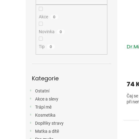
i
r
n
s
o
e
p
d
l
Akce
0
r
u
o
k
Novinka
0
d
t
u
ů
Dr.Mü
k
Tip
0
t
ů
Přeskočit
Kategorie
kategorie
74 
Ostatní
Čaj se
Akce a slevy
při ne
Trápí mě
Kosmetika
Doplňky stravy
Matka a dítě