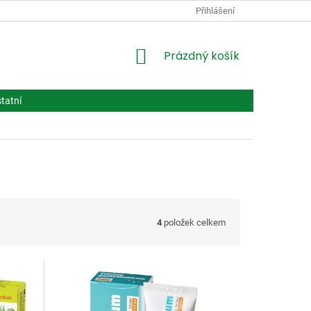
PODMÍNKY OCHRANY OSOBNÍCH ÚDAJŮ
Přihlášení
VPOIS
LÉČIVA BIOT
NÁKUPNÍ
Prázdný košík
KOŠÍK
tatní
4
položek celkem