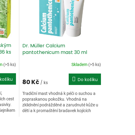
dským
Dr. Müller Calcium
36 ks
pantothenicum mast 30 ml
em
(>5 ks)
Skladem
(>5 ks)
košíku
Do košíku
80 Kč
/ ks
í,
Tradiční mast vhodná k péči o suchou a
ích cest
popraskanou pokožku. Vhodná na
sivky.
zklidnění podrážděné a zarudnuté kůže u
išejníkem
dětí a k promaštění bradavek kojících
matek.