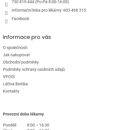
p
730 819 444 (Po-Pá 8:00-16:00)
i
Informační linka pro lékárny: 603 468 315
s
u
Facebook
Informace pro vás
O společnosti
Jak nakupovat
Obchodní podmínky
Podmínky ochrany osobních údajů
VPOIS
Léčiva Biotika
Kontakty
Provozní doba lékarny
Pondělí
8:00 – 16:30