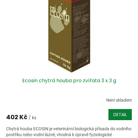
i
r
s
o
p
d
r
u
o
k
d
t
u
ů
k
t
ů
Ecosin chytrá houba pro zvířata 3 x 3 g
Není skladem
DETAIL
402 Kč
/ ks
Chytrá houba ECOSIN je veterinární biologická přísada do vodního
postřiku nebo vodní lázně, vhodná k úpravě fyziologické