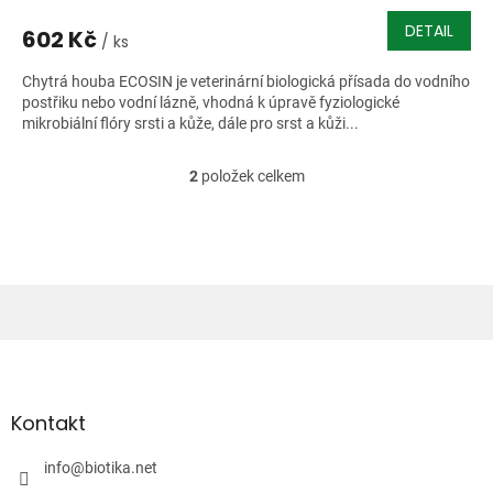
DETAIL
602 Kč
/ ks
Chytrá houba ECOSIN je veterinární biologická přísada do vodního
postřiku nebo vodní lázně, vhodná k úpravě fyziologické
mikrobiální flóry srsti a kůže, dále pro srst a kůži...
2
položek celkem
O
v
l
á
d
a
c
í
Z
p
á
r
v
p
k
a
Kontakt
y
t
v
í
info
@
biotika.net
ý