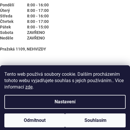
Pondělí
8:00 - 16:00
Úterý
8:00 - 17:00
Středa
8:00 - 16:00
Čtvrtek
8:00 - 17:00
Pátek
8:00 - 15:00
Sobota
ZAVŘENO
Neděle
ZAVŘENO
Pražská 1109, NEHVIZDY
Tento web používá soubory cookie. Dalším procházením
tohoto webu vyjadřujete souhlas s jejich používáním.. Více
informací
zde
.
Nastavení
Vytvořil Shoptet
Odmítnout
Souhlasím
Copyright 2026
Biotika.net
. Všechna práva vyhrazena.