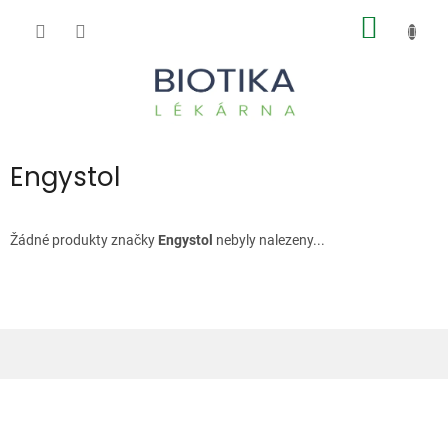
Přejít
NÁKUP
na
obsah
KOŠÍK
Engystol
Žádné produkty značky
Engystol
nebyly nalezeny...
Z
á
p