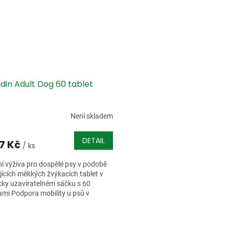
din Adult Dog 60 tablet
Není skladem
DETAIL
87 Kč
/ ks
í výživa pro dospělé psy v podobě
jících měkkých žvýkacích tablet v
cky uzavíratelném sáčku s 60
ami Podpora mobility u psů v
ím věku.
O
v