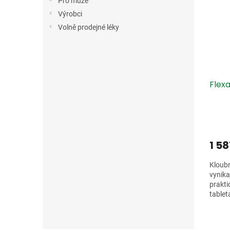
Pro muže
Výrobci
Volně prodejné léky
Flexa
1 5
Kloubn
vynika
prakti
tablet
aktivn