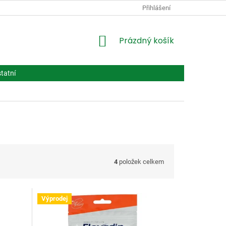
PODMÍNKY OCHRANY OSOBNÍCH ÚDAJŮ
Přihlášení
VPOIS
LÉČIVA BIOT
NÁKUPNÍ
Prázdný košík
KOŠÍK
tatní
4
položek celkem
Výprodej