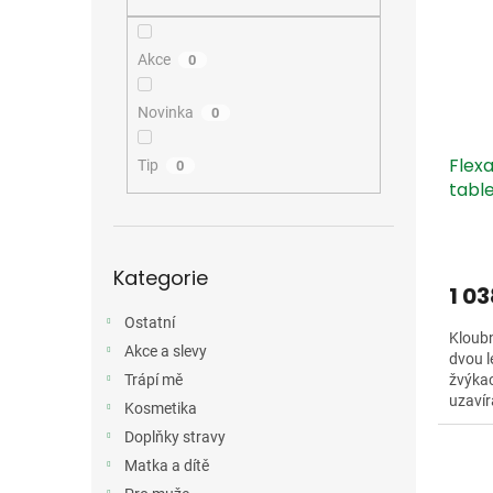
i
r
n
s
o
e
p
d
l
Akce
0
r
u
o
k
Novinka
0
d
t
u
ů
Flex
k
Tip
0
tabl
t
ů
Přeskočit
Kategorie
kategorie
1 0
Ostatní
Kloubn
Akce a slevy
dvou l
Trápí mě
žvýkac
uzavír
Kosmetika
Doplňky stravy
Matka a dítě