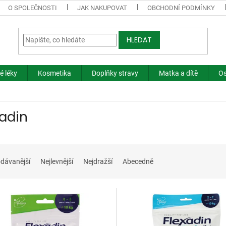
O SPOLEČNOSTI
JAK NAKUPOVAT
OBCHODNÍ PODMÍNKY
HLEDAT
é léky
Kosmetika
Doplňky stravy
Matka a dítě
Os
xadin
dávanější
Nejlevnější
Nejdražší
Abecedně