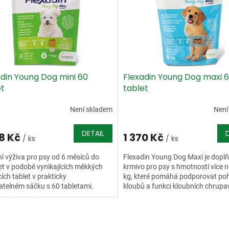
adin Young Dog mini 60
Flexadin Young Dog maxi 
et
tablet
Není skladem
Není
DETAIL
38 Kč
1 370 Kč
/ ks
/ ks
í výživa pro psy od 6 měsíců do
Flexadin Young Dog Maxi je dopl
et v podobě vynikajících měkkých
krmivo pro psy s hmotností více 
ích tablet v prakticky
kg, které pomáhá podporovat poh
atelném sáčku s 60 tabletami.
kloubů a funkci kloubních chrupa
Vysoce...