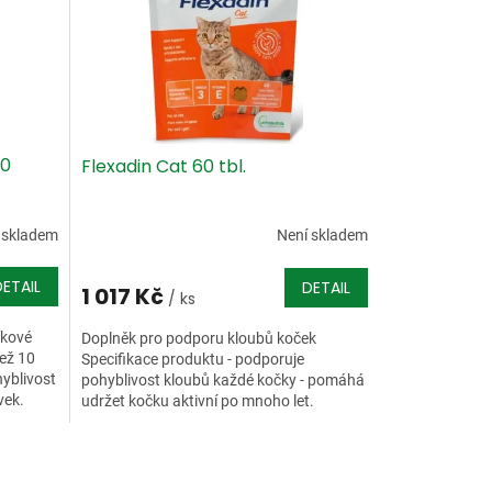
60
Flexadin Cat 60 tbl.
 skladem
Není skladem
DETAIL
DETAIL
1 017 Kč
/ ks
ňkové
Doplněk pro podporu kloubů koček
než 10
Specifikace produktu - podporuje
yblivost
pohyblivost kloubů každé kočky - pomáhá
vek.
udržet kočku aktivní po mnoho let.