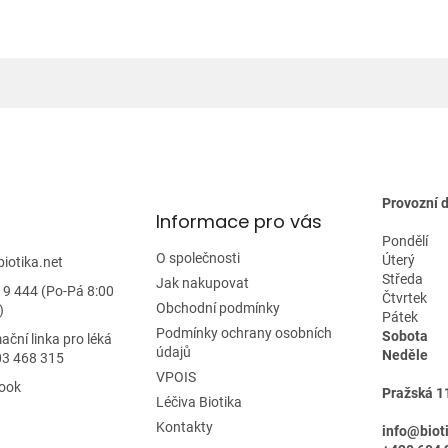
l
á
d
a
c
í
p
r
v
k
y
Provozní 
Informace pro vás
v
ý
Pondělí
p
O společnosti
Úterý
biotika.net
i
Středa
Jak nakupovat
19 444 (Po-Pá 8:00
s
Čtvrtek
Obchodní podmínky
)
u
Pátek
Podmínky ochrany osobních
Sobota
ační linka pro léká
údajů
Neděle
03 468 315
VPOIS
ook
Pražská 1
Léčiva Biotika
Kontakty
info@biot