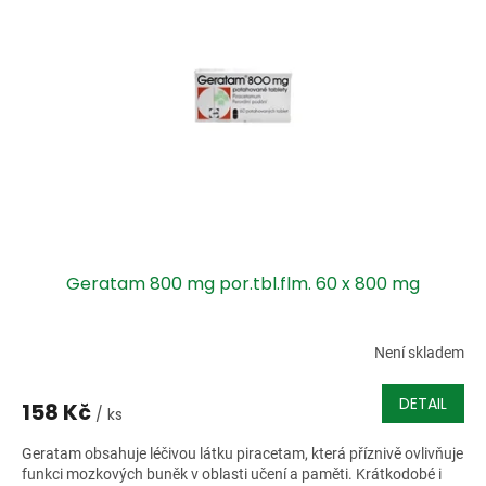
i
r
s
o
p
d
r
u
o
k
d
t
u
ů
k
t
ů
Geratam 800 mg por.tbl.flm. 60 x 800 mg
Není skladem
DETAIL
158 Kč
/ ks
Geratam obsahuje léčivou látku piracetam, která příznivě ovlivňuje
funkci mozkových buněk v oblasti učení a paměti. Krátkodobé i