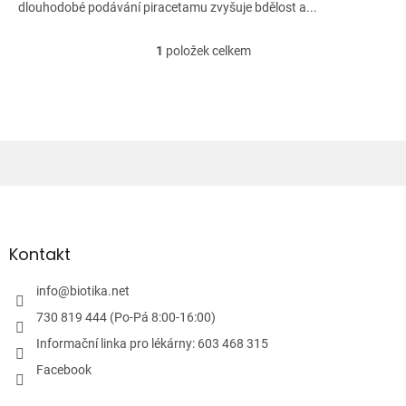
dlouhodobé podávání piracetamu zvyšuje bdělost a...
1
položek celkem
O
v
l
á
d
a
c
í
Z
p
á
r
v
p
k
a
Kontakt
y
t
v
í
info
@
biotika.net
ý
p
730 819 444 (Po-Pá 8:00-16:00)
i
Informační linka pro lékárny: 603 468 315
s
u
Facebook