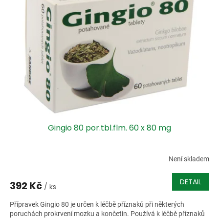
i
r
s
o
p
d
r
u
o
k
d
t
u
ů
k
t
ů
Gingio 80 por.tbl.flm. 60 x 80 mg
Není skladem
DETAIL
392 Kč
/ ks
Přípravek Gingio 80 je určen k léčbě příznaků při některých
poruchách prokrvení mozku a končetin. Používá k léčbě příznaků