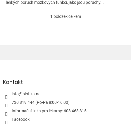
lehkých poruch mozkových funkcí, jako jsou poruchy...
1
položek celkem
O
v
l
á
d
a
c
í
Z
p
á
r
v
p
k
a
Kontakt
y
t
v
í
info
@
biotika.net
ý
p
730 819 444 (Po-Pá 8:00-16:00)
i
Informační linka pro lékárny: 603 468 315
s
u
Facebook