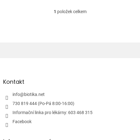
1
položek celkem
O
v
l
á
d
a
c
í
Z
p
á
r
v
p
k
a
Kontakt
y
t
v
í
info
@
biotika.net
ý
p
730 819 444 (Po-Pá 8:00-16:00)
i
Informační linka pro lékárny: 603 468 315
s
u
Facebook