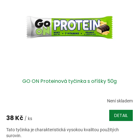
i
r
s
o
p
d
r
u
o
k
d
t
u
ů
k
t
ů
GO ON Proteinová tyčinka s oříšky 50g
Není skladem
DETAIL
38 Kč
/ ks
Tato tyčinka je charakteristická vysokou kvalitou použitých
surovin.