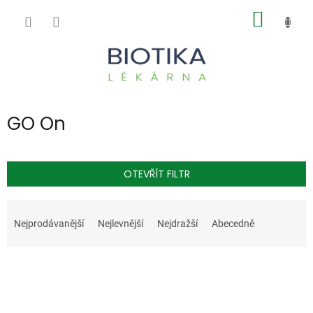
Přejít
NÁKUP
na
obsah
KOŠÍK
GO On
OTEVŘÍT FILTR
Ř
a
Nejprodávanější
Nejlevnější
Nejdražší
Abecedně
z
e
V
n
ý
í
p
p