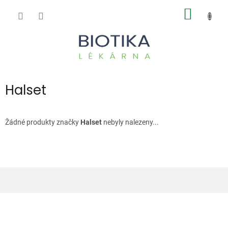
Přejít
NÁKUP
na
obsah
KOŠÍK
Halset
Žádné produkty značky
Halset
nebyly nalezeny...
Z
á
p