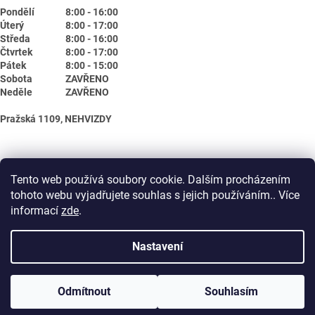
Pondělí
8:00 - 16:00
Úterý
8:00 - 17:00
Středa
8:00 - 16:00
Čtvrtek
8:00 - 17:00
Pátek
8:00 - 15:00
Sobota
ZAVŘENO
Neděle
ZAVŘENO
Pražská 1109, NEHVIZDY
Tento web používá soubory cookie. Dalším procházením
tohoto webu vyjadřujete souhlas s jejich používáním.. Více
informací
zde
.
Nastavení
Vytvořil Shoptet
Odmítnout
Souhlasím
Copyright 2026
Biotika.net
. Všechna práva vyhrazena.