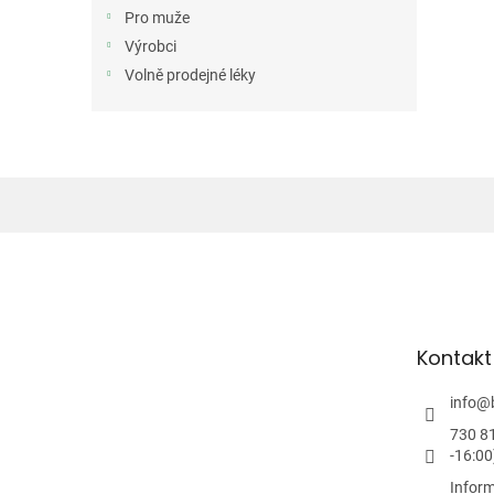
n
Pro muže
e
Výrobci
l
Volně prodejné léky
Z
á
p
a
t
Kontakt
í
info
@
730 8
-16:00
Inform