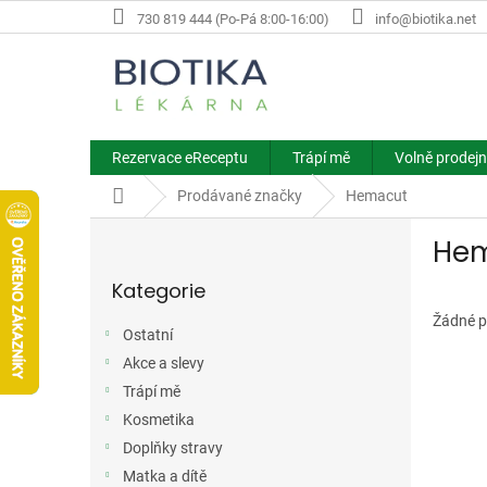
Přejít
730 819 444 (Po-Pá 8:00-16:00)
info@biotika.net
na
obsah
Rezervace eReceptu
Trápí mě
Volně prodejn
Domů
Prodávané značky
Hemacut
P
He
o
Přeskočit
s
Kategorie
kategorie
t
r
Žádné p
Ostatní
a
Akce a slevy
n
n
Trápí mě
í
Kosmetika
p
Doplňky stravy
a
Matka a dítě