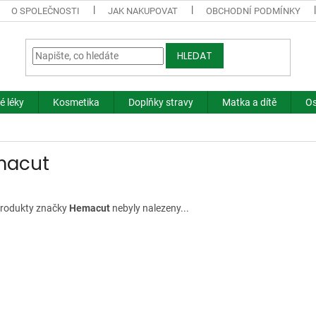
O SPOLEČNOSTI
JAK NAKUPOVAT
OBCHODNÍ PODMÍNKY
HLEDAT
é léky
Kosmetika
Doplňky stravy
Matka a dítě
Os
macut
rodukty značky
Hemacut
nebyly nalezeny...