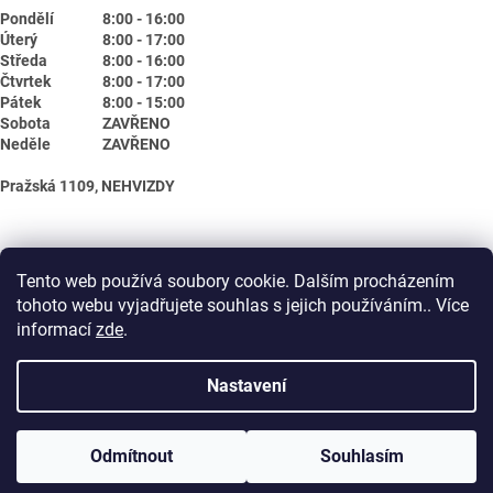
Pondělí
8:00 - 16:00
Úterý
8:00 - 17:00
Středa
8:00 - 16:00
Čtvrtek
8:00 - 17:00
Pátek
8:00 - 15:00
Sobota
ZAVŘENO
Neděle
ZAVŘENO
Pražská 1109, NEHVIZDY
Tento web používá soubory cookie. Dalším procházením
tohoto webu vyjadřujete souhlas s jejich používáním.. Více
informací
zde
.
Nastavení
Vytvořil Shoptet
Odmítnout
Souhlasím
Copyright 2026
Biotika.net
. Všechna práva vyhrazena.