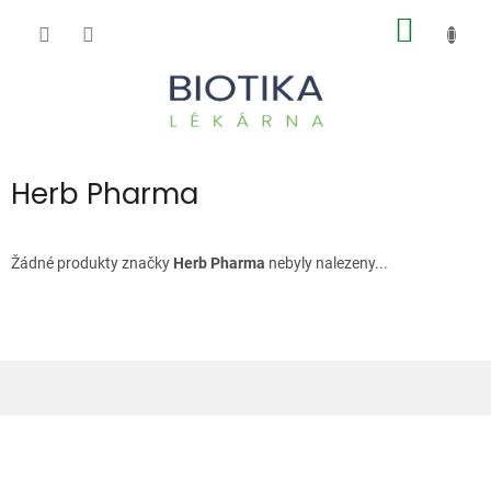
Přejít
NÁKUP
na
obsah
KOŠÍK
Herb Pharma
Žádné produkty značky
Herb Pharma
nebyly nalezeny...
Z
á
p