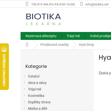
Přejít
730 819 444 (Po-Pá 8:00-16:00)
info@biotika.net
na
obsah
Rezervace eReceptu
Trápí mě
Volně prodejn
Domů
Prodávané značky
Hyal-Drop
P
Hya
o
Přeskočit
s
Kategorie
kategorie
t
r
Žádné p
Ostatní
a
Akce a slevy
n
n
Trápí mě
í
Kosmetika
p
Doplňky stravy
a
Matka a dítě