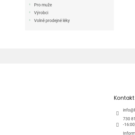
n
Pro muže
e
Výrobci
l
Volně prodejné léky
Z
á
p
a
t
Kontakt
í
info
@
730 8
-16:00
Inform