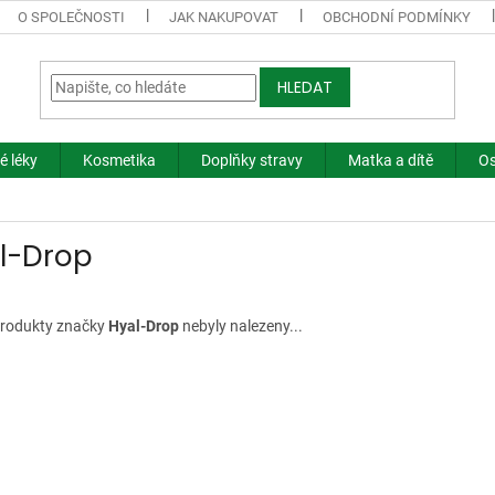
O SPOLEČNOSTI
JAK NAKUPOVAT
OBCHODNÍ PODMÍNKY
HLEDAT
é léky
Kosmetika
Doplňky stravy
Matka a dítě
Os
l-Drop
rodukty značky
Hyal-Drop
nebyly nalezeny...