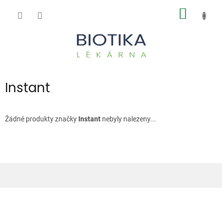
Přejít
NÁKUP
na
obsah
KOŠÍK
Instant
Žádné produkty značky
Instant
nebyly nalezeny...
Z
á
p