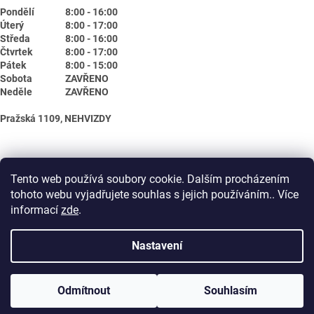
Pondělí
8:00 - 16:00
Úterý
8:00 - 17:00
Středa
8:00 - 16:00
Čtvrtek
8:00 - 17:00
Pátek
8:00 - 15:00
Sobota
ZAVŘENO
Neděle
ZAVŘENO
Pražská 1109, NEHVIZDY
Tento web používá soubory cookie. Dalším procházením
tohoto webu vyjadřujete souhlas s jejich používáním.. Více
informací
zde
.
Nastavení
Vytvořil Shoptet
Odmítnout
Souhlasím
Copyright 2026
Biotika.net
. Všechna práva vyhrazena.