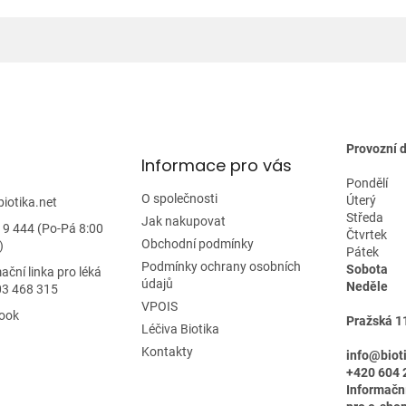
d
a
c
í
p
r
v
k
y
Provozní 
Informace pro vás
v
ý
Pondělí
p
O společnosti
Úterý
biotika.net
i
Středa
Jak nakupovat
19 444 (Po-Pá 8:00
s
Čtvrtek
Obchodní podmínky
)
u
Pátek
Podmínky ochrany osobních
Sobota
ační linka pro léká
údajů
Neděle
03 468 315
VPOIS
ook
Pražská 1
Léčiva Biotika
Kontakty
info@biot
+420 604 
Informačn