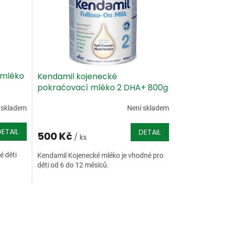
 mléko
Kendamil kojenecké
pokračovací mléko 2 DHA+ 800g
 skladem
Není skladem
DETAIL
DETAIL
500 Kč
/ ks
é děti
Kendamil Kojenecké mléko je vhodné pro
děti od 6 do 12 měsíců.