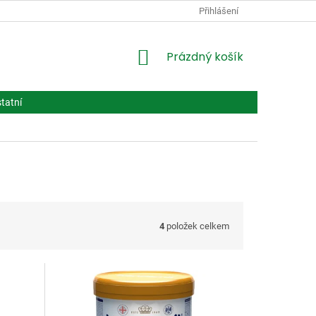
PODMÍNKY OCHRANY OSOBNÍCH ÚDAJŮ
Přihlášení
VPOIS
LÉČIVA BIOT
NÁKUPNÍ
Prázdný košík
KOŠÍK
tatní
4
položek celkem