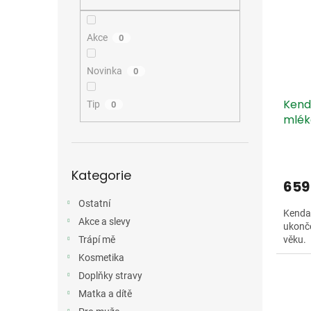
i
r
n
s
o
e
p
d
l
Akce
0
r
u
o
k
Novinka
0
d
t
u
ů
Kend
k
Tip
0
mlék
t
ů
Přeskočit
Kategorie
kategorie
659
Ostatní
Kendam
Akce a slevy
ukonče
Trápí mě
věku.
Kosmetika
Doplňky stravy
Matka a dítě