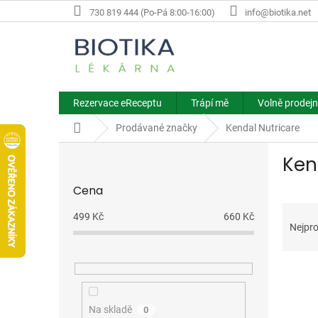
Přejít
730 819 444 (Po-Pá 8:00-16:00)
info@biotika.net
na
obsah
Rezervace eReceptu
Trápí mě
Volně prodejn
Domů
Prodávané značky
Kendal Nutricare
P
Ken
o
s
Cena
t
Ř
r
499
Kč
660
Kč
a
a
Nejpro
z
n
e
n
V
n
í
ý
í
p
p
p
a
Na skladě
0