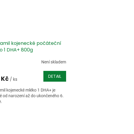
amil kojenecké počáteční
o 1 DHA+ 800g
Není skladem
DETAIL
 Kč
/ ks
il kojenecké mléko 1 DHA+ je
 od narození až do ukončeného 6.
e.
O
v
l
á