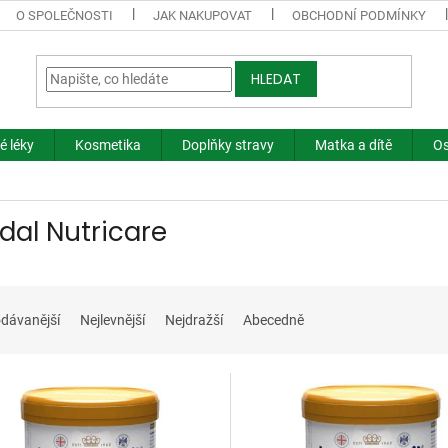
O SPOLEČNOSTI
JAK NAKUPOVAT
OBCHODNÍ PODMÍNKY
HLEDAT
é léky
Kosmetika
Doplňky stravy
Matka a dítě
Os
dal Nutricare
dávanější
Nejlevnější
Nejdražší
Abecedně