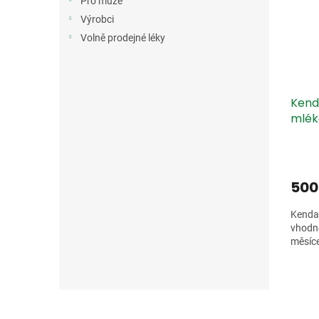
Pro muže
Výrobci
Volně prodejné léky
Kend
mlék
500
Kendam
vhodné
měsíc