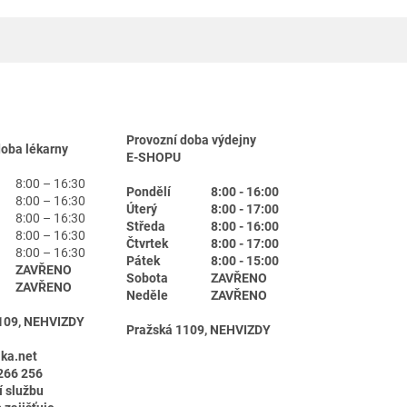
Provozní doba výdejny
doba lékarny
E-SHOPU
8:00 – 16:30
Pondělí
8:00 - 16:00
8:00 – 16:30
Úterý
8:00 - 17:00
8:00 – 16:30
Středa
8:00 - 16:00
8:00 – 16:30
Čtvrtek
8:00 - 17:00
8:00 – 16:30
Pátek
8:00 - 15:00
ZAVŘENO
Sobota
ZAVŘENO
ZAVŘENO
Neděle
ZAVŘENO
109, NEHVIZDY
Pražská 1109, NEHVIZDY
ika.net
266 256
í službu