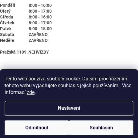
Pondělí
8:00 - 16:00
Úterý
8:00 - 17:00
Středa
8:00 - 16:00
Čtvrtek
8:00 - 17:00
Pátek
8:00 - 15:00
Sobota
ZAVŘENO
Neděle
ZAVŘENO
Pražská 1109, NEHVIZDY
Tento web používá soubory cookie. Dalším procházením
tohoto webu vyjadřujete souhlas s jejich používáním.. Více
informací
zde
.
Nastavení
Vytvořil Shoptet
Odmítnout
Souhlasím
Copyright 2026
Biotika.net
. Všechna práva vyhrazena.