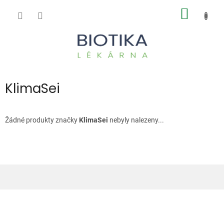
Přejít
NÁKUP
na
obsah
KOŠÍK
KlimaSei
Žádné produkty značky
KlimaSei
nebyly nalezeny...
Z
á
p