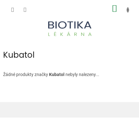
Přejít
NÁKUP
na
obsah
KOŠÍK
Kubatol
Žádné produkty značky
Kubatol
nebyly nalezeny...
Z
á
p