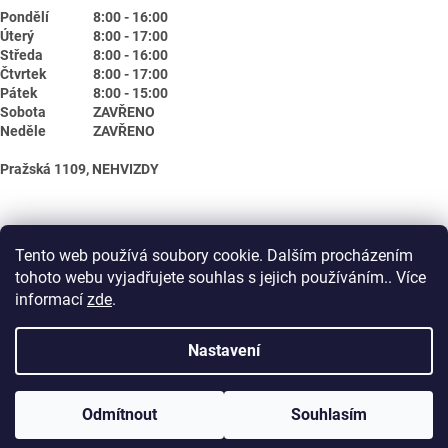
Pondělí
8:00 - 16:00
Úterý
8:00 - 17:00
Středa
8:00 - 16:00
Čtvrtek
8:00 - 17:00
Pátek
8:00 - 15:00
Sobota
ZAVŘENO
Neděle
ZAVŘENO
Pražská 1109, NEHVIZDY
Tento web používá soubory cookie. Dalším procházením
tohoto webu vyjadřujete souhlas s jejich používáním.. Více
informací
zde
.
Nastavení
Vytvořil Shoptet
Odmítnout
Souhlasím
Copyright 2026
Biotika.net
. Všechna práva vyhrazena.