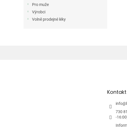
n
Pro muže
e
Výrobci
l
Volně prodejné léky
Z
á
p
a
t
Kontakt
í
info
@
730 8
-16:00
Inform