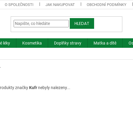
O SPOLEČNOSTI
JAK NAKUPOVAT
OBCHODNÍ PODMÍNKY
HLEDAT
é léky
Kosmetika
Doplňky stravy
Matka a dítě
Os
r
rodukty značky
Kufr
nebyly nalezeny...