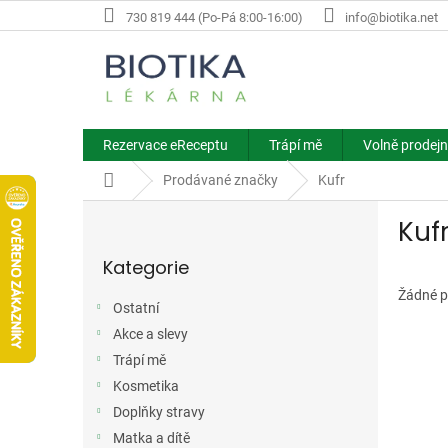
Přejít
730 819 444 (Po-Pá 8:00-16:00)
info@biotika.net
na
obsah
Rezervace eReceptu
Trápí mě
Volně prodejn
Domů
Prodávané značky
Kufr
P
Kuf
o
Přeskočit
s
Kategorie
kategorie
t
r
Žádné p
Ostatní
a
Akce a slevy
n
n
Trápí mě
í
Kosmetika
p
Doplňky stravy
a
Matka a dítě