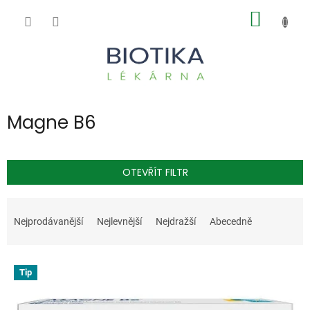
Přejít
NÁKUP
na
obsah
KOŠÍK
Magne B6
OTEVŘÍT FILTR
Ř
a
Nejprodávanější
Nejlevnější
Nejdražší
Abecedně
z
e
V
n
Tip
ý
í
p
p