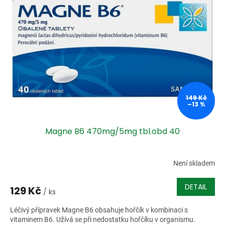
i
r
s
o
p
d
r
u
o
k
d
t
u
ů
k
t
ů
149 Kč
–13 %
Magne B6 470mg/5mg tbl.obd 40
Není skladem
DETAIL
129 Kč
/ ks
Léčivý přípravek Magne B6 obsahuje hořčík v kombinaci s
vitaminem B6. Užívá se při nedostatku hořčíku v organismu.