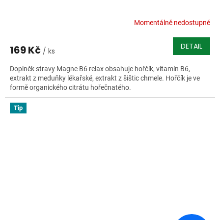
Momentálně nedostupné
DETAIL
169 Kč
/ ks
Doplněk stravy Magne B6 relax obsahuje hořčík, vitamín B6,
extrakt z meduňky lékařské, extrakt z šištic chmele. Hořčík je ve
formě organického citrátu hořečnatého.
Tip