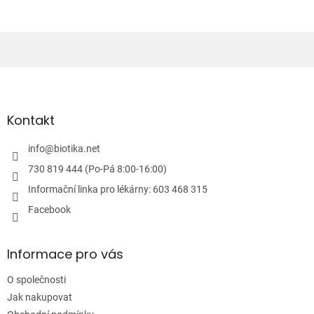
á
d
a
c
í
Z
p
á
r
v
p
k
a
Kontakt
y
t
v
í
info
@
biotika.net
ý
p
730 819 444 (Po-Pá 8:00-16:00)
i
Informační linka pro lékárny: 603 468 315
s
u
Facebook
Informace pro vás
O společnosti
Jak nakupovat