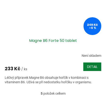
249 Kč
–6 %
Magne B6 Forte 50 tablet
Není skladem
DETAIL
233 Kč
/ ks
Léčivý přípravek Magne B6 obsahuje hořčík v kombinaci s
vitaminem B6. Užívá se při nedostatku hořčíku v organismu.
5
položek celkem
O
v
l