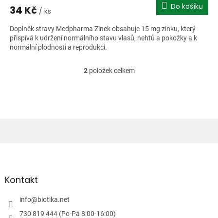
Do košíku
34 Kč
/ ks
Doplněk stravy Medpharma Zinek obsahuje 15 mg zinku, který
přispívá k udržení normálního stavu vlasů, nehtů a pokožky a k
normální plodnosti a reprodukci.
2
položek celkem
O
v
l
á
d
a
c
í
Z
p
á
r
v
p
k
a
Kontakt
y
t
v
í
info
@
biotika.net
ý
p
730 819 444 (Po-Pá 8:00-16:00)