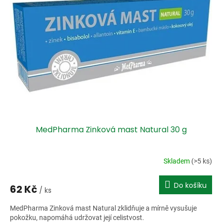
i
r
s
o
p
d
r
u
o
k
d
t
u
ů
k
t
ů
MedPharma Zinková mast Natural 30 g
Skladem
(>5 ks)
Do košíku
62 Kč
/ ks
MedPharma Zinková mast Natural zklidňuje a mírně vysušuje
pokožku, napomáhá udržovat její celistvost.