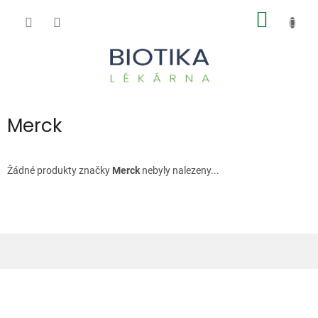
Přejít
NÁKUP
na
obsah
KOŠÍK
Merck
Žádné produkty značky
Merck
nebyly nalezeny...
Z
á
p