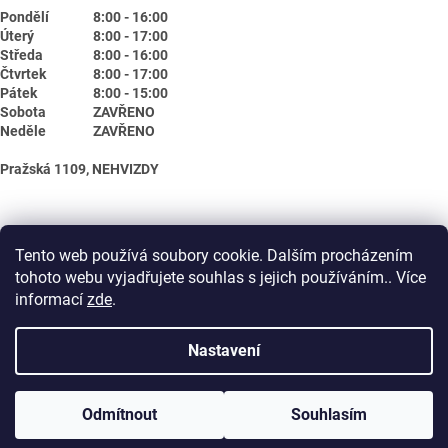
Pondělí
8:00 - 16:00
Úterý
8:00 - 17:00
Středa
8:00 - 16:00
Čtvrtek
8:00 - 17:00
Pátek
8:00 - 15:00
Sobota
ZAVŘENO
Neděle
ZAVŘENO
Pražská 1109, NEHVIZDY
Tento web používá soubory cookie. Dalším procházením
tohoto webu vyjadřujete souhlas s jejich používáním.. Více
informací
zde
.
Nastavení
Vytvořil Shoptet
Odmítnout
Souhlasím
Copyright 2026
Biotika.net
. Všechna práva vyhrazena.