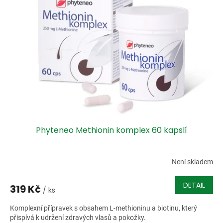
i
r
s
o
p
d
r
u
o
k
d
t
u
ů
k
t
ů
Phyteneo Methionin komplex 60 kapslí
Není skladem
DETAIL
319 Kč
/ ks
Komplexní přípravek s obsahem L-methioninu a biotinu, který
přispívá k udržení zdravých vlasů a pokožky.