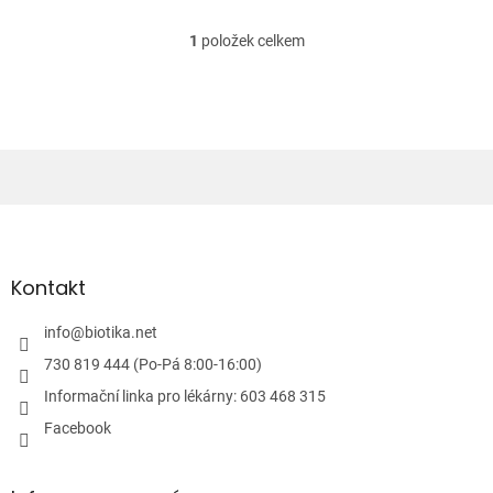
1
položek celkem
O
v
l
á
d
a
c
í
Z
p
á
r
v
p
k
a
Kontakt
y
t
v
í
info
@
biotika.net
ý
p
730 819 444 (Po-Pá 8:00-16:00)
i
Informační linka pro lékárny: 603 468 315
s
u
Facebook