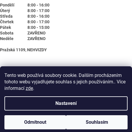
Pondělí
8:00 - 16:00
Úterý
8:00 - 17:00
Středa
8:00 - 16:00
Čtvrtek
8:00 - 17:00
Pátek
8:00 - 15:00
Sobota
ZAVŘENO
Neděle
ZAVŘENO
Pražská 1109, NEHVIZDY
Tento web používá soubory cookie. Dalším procházením
tohoto webu vyjadřujete souhlas s jejich používáním.. Více
informací
zde
.
Nastavení
Vytvořil Shoptet
Odmítnout
Souhlasím
Copyright 2026
Biotika.net
. Všechna práva vyhrazena.