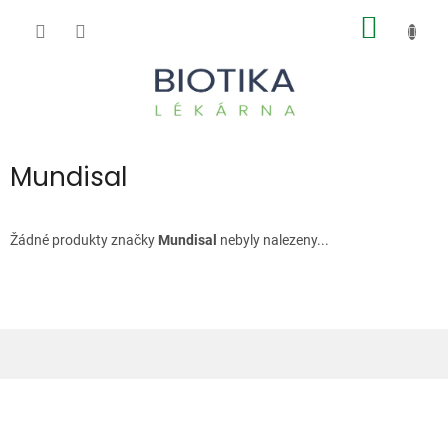
Přejít
NÁKUP
na
obsah
KOŠÍK
Mundisal
Žádné produkty značky
Mundisal
nebyly nalezeny...
Z
á
p