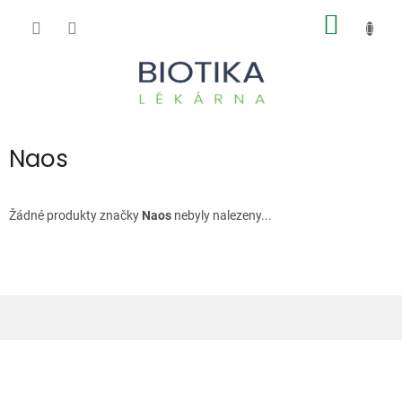
Přejít
NÁKUP
na
obsah
KOŠÍK
Naos
Žádné produkty značky
Naos
nebyly nalezeny...
Z
á
p