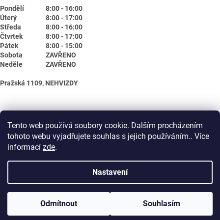
Pondělí
8:00 - 16:00
Úterý
8:00 - 17:00
Středa
8:00 - 16:00
Čtvrtek
8:00 - 17:00
Pátek
8:00 - 15:00
Sobota
ZAVŘENO
Neděle
ZAVŘENO
Pražská 1109, NEHVIZDY
Tento web používá soubory cookie. Dalším procházením
tohoto webu vyjadřujete souhlas s jejich používáním.. Více
informací
zde
.
Nastavení
Vytvořil Shoptet
Odmítnout
Souhlasím
Copyright 2026
Biotika.net
. Všechna práva vyhrazena.