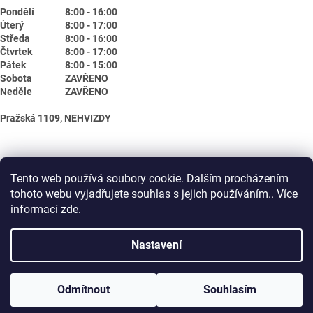
Pondělí
8:00 - 16:00
Úterý
8:00 - 17:00
Středa
8:00 - 16:00
Čtvrtek
8:00 - 17:00
Pátek
8:00 - 15:00
Sobota
ZAVŘENO
Neděle
ZAVŘENO
Pražská 1109, NEHVIZDY
Tento web používá soubory cookie. Dalším procházením
tohoto webu vyjadřujete souhlas s jejich používáním.. Více
informací
zde
.
Nastavení
Vytvořil Shoptet
Odmítnout
Souhlasím
Copyright 2026
Biotika.net
. Všechna práva vyhrazena.