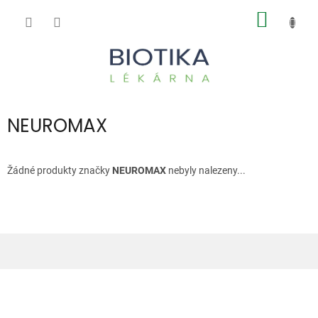
Přejít
NÁKUP
na
obsah
KOŠÍK
NEUROMAX
Žádné produkty značky
NEUROMAX
nebyly nalezeny...
Z
á
p