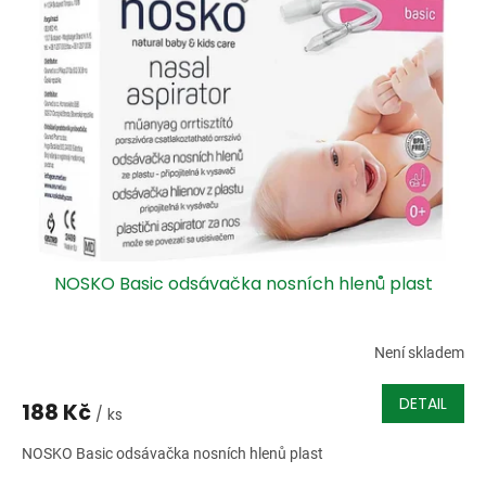
i
r
s
o
p
d
r
u
o
k
d
t
u
ů
k
t
ů
NOSKO Basic odsávačka nosních hlenů plast
Není skladem
DETAIL
188 Kč
/ ks
NOSKO Basic odsávačka nosních hlenů plast