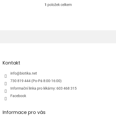
1
položek celkem
O
v
l
á
d
a
c
í
Z
p
á
r
v
p
k
a
Kontakt
y
t
v
í
info
@
biotika.net
ý
p
730 819 444 (Po-Pá 8:00-16:00)
i
Informační linka pro lékárny: 603 468 315
s
u
Facebook
Informace pro vás