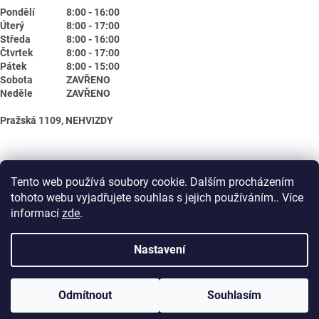
Pondělí
8:00 - 16:00
Úterý
8:00 - 17:00
Středa
8:00 - 16:00
Čtvrtek
8:00 - 17:00
Pátek
8:00 - 15:00
Sobota
ZAVŘENO
Neděle
ZAVŘENO
Pražská 1109, NEHVIZDY
Tento web používá soubory cookie. Dalším procházením
tohoto webu vyjadřujete souhlas s jejich používáním.. Více
informací
zde
.
Nastavení
Vytvořil Shoptet
Odmítnout
Souhlasím
Copyright 2026
Biotika.net
. Všechna práva vyhrazena.