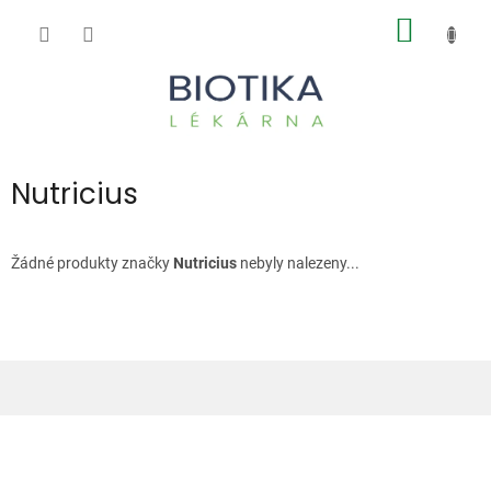
Přejít
NÁKUP
na
obsah
KOŠÍK
Nutricius
Žádné produkty značky
Nutricius
nebyly nalezeny...
Z
á
p