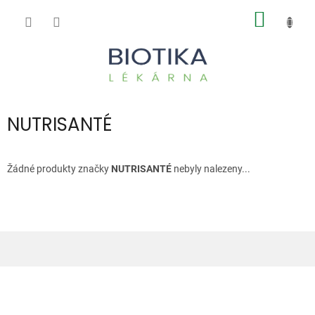
Přejít
NÁKUP
na
obsah
KOŠÍK
NUTRISANTÉ
Žádné produkty značky
NUTRISANTÉ
nebyly nalezeny...
Z
á
p