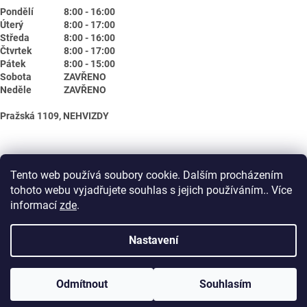
Pondělí
8:00 - 16:00
Úterý
8:00 - 17:00
Středa
8:00 - 16:00
Čtvrtek
8:00 - 17:00
Pátek
8:00 - 15:00
Sobota
ZAVŘENO
Neděle
ZAVŘENO
Pražská 1109, NEHVIZDY
Tento web používá soubory cookie. Dalším procházením
tohoto webu vyjadřujete souhlas s jejich používáním.. Více
informací
zde
.
Nastavení
Vytvořil Shoptet
Odmítnout
Souhlasím
Copyright 2026
Biotika.net
. Všechna práva vyhrazena.