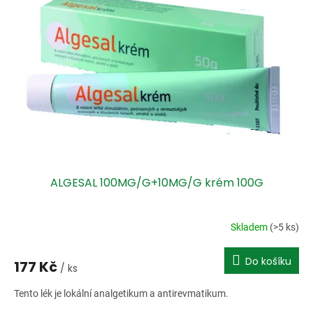
i
r
s
o
p
d
r
u
o
k
d
t
u
ů
k
t
ů
ALGESAL 100MG/G+10MG/G krém 100G
Skladem
(>5 ks)
Do košíku
177 Kč
/ ks
Tento lék je lokální analgetikum a antirevmatikum.