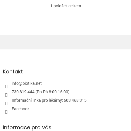
1
položek celkem
O
v
l
á
d
a
c
í
Z
p
á
r
v
p
k
a
Kontakt
y
t
v
í
info
@
biotika.net
ý
p
730 819 444 (Po-Pá 8:00-16:00)
i
Informační linka pro lékárny: 603 468 315
s
u
Facebook
Informace pro vás