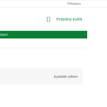
PODMÍNKY OCHRANY OSOBNÍCH ÚDAJŮ
Přihlášení
VPOIS
LÉČIVA BIOT
NÁKUPNÍ
Prázdný košík
KOŠÍK
tatní
2
položek celkem