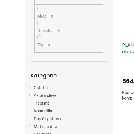
i
r
n
s
o
e
p
d
l
Akce
0
r
u
o
k
Novinka
0
d
t
u
ů
PLAN
k
Tip
0
oboč
t
ů
Přeskočit
Kategorie
kategorie
564
Ostatní
Růsto
Akce a slevy
komple
Trápí mě
Kosmetika
Doplňky stravy
Matka a dítě