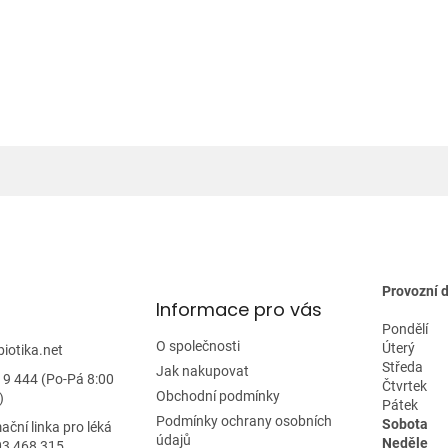
l
á
d
a
c
í
p
r
v
k
y
v
ý
p
i
s
Provozní 
u
Informace pro vás
Pondělí
O společnosti
Úterý
biotika.net
Středa
Jak nakupovat
19 444 (Po-Pá 8:00
Čtvrtek
Obchodní podmínky
)
Pátek
Podmínky ochrany osobních
Sobota
ační linka pro léká
údajů
Neděle
03 468 315