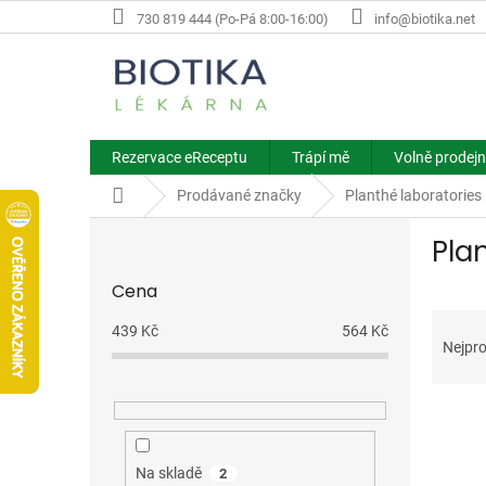
Přejít
730 819 444 (Po-Pá 8:00-16:00)
info@biotika.net
na
obsah
Rezervace eReceptu
Trápí mě
Volně prodejn
Domů
Prodávané značky
Planthé laboratories
P
Pla
o
s
Cena
t
Ř
r
439
Kč
564
Kč
a
a
Nejpro
z
n
e
n
V
n
í
ý
í
p
p
p
a
Na skladě
2