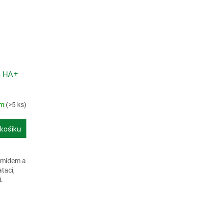
m HA+
em
(>5 ks)
košíku
amidem a
taci,
i.