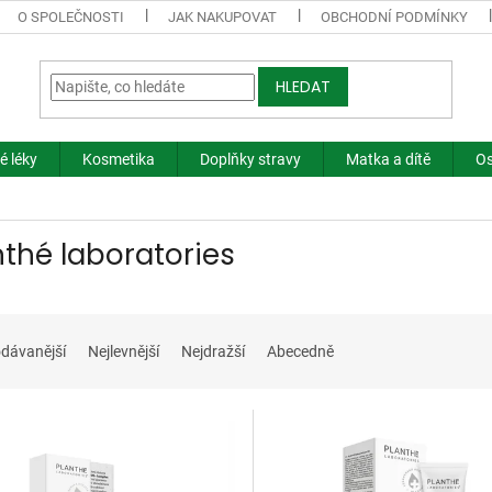
O SPOLEČNOSTI
JAK NAKUPOVAT
OBCHODNÍ PODMÍNKY
HLEDAT
é léky
Kosmetika
Doplňky stravy
Matka a dítě
Os
nthé laboratories
dávanější
Nejlevnější
Nejdražší
Abecedně