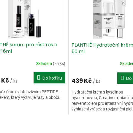
THÉ sérum pro růst řas a
PLANTHÉ Hydratační kré
í 6ml
50 ml
Skladem
(>5 ks)
Sklad
Do košíku
Do 
 Kč
439 Kč
/ ks
/ ks
vé sérum s intenzivním PEPTIDE+
Hydratační krém s kyselinou
xem, který vyživuje řasy a obočí.
hyaluronovou, Creatinem, niacin
resveratrolem pro intenzivní hydra
vyhlazení vrásek a rozjasnění plet
O
v