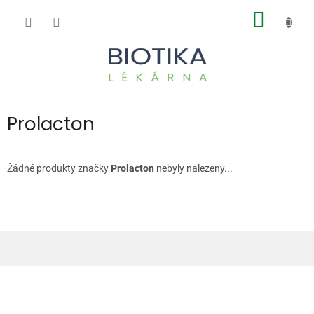
Přejít
NÁKUP
na
obsah
KOŠÍK
Prolacton
Žádné produkty značky
Prolacton
nebyly nalezeny...
Z
á
p