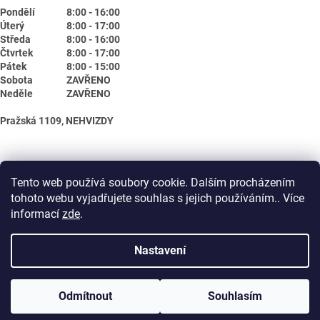
Pondělí
8:00 - 16:00
Úterý
8:00 - 17:00
Středa
8:00 - 16:00
Čtvrtek
8:00 - 17:00
Pátek
8:00 - 15:00
Sobota
ZAVŘENO
Neděle
ZAVŘENO
Pražská 1109, NEHVIZDY
Tento web používá soubory cookie. Dalším procházením
tohoto webu vyjadřujete souhlas s jejich používáním.. Více
informací
zde
.
Nastavení
Vytvořil Shoptet
Odmítnout
Souhlasím
Copyright 2026
Biotika.net
. Všechna práva vyhrazena.