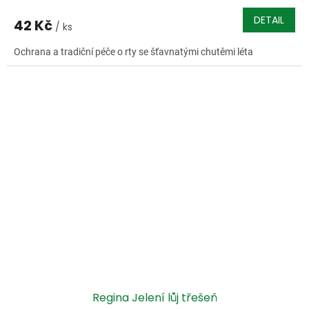
DETAIL
42 Kč
/ ks
Ochrana a tradiční péče o rty se šťavnatými chutěmi léta
Regina Jelení lůj třešeň