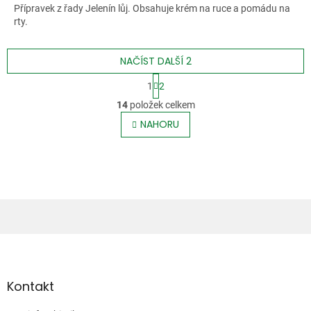
Přípravek z řady Jelenín lůj. Obsahuje krém na ruce a pomádu na
rty.
NAČÍST DALŠÍ 2
S
1
2
t
O
r
14
položek celkem
v
á
l
NAHORU
n
á
k
o
d
v
a
á
c
n
í
í
p
r
v
Z
k
á
y
p
v
ý
a
Kontakt
p
t
i