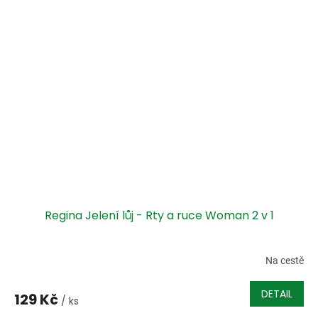
Regina Jelení lůj - Rty a ruce Woman 2 v 1
Na cestě
DETAIL
129 Kč
/ ks