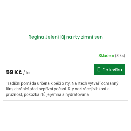
Regina Jelení lůj na rty zimní sen
Skladem
(3 ks)
Do košíku
59 Kč
/ ks
Tradiční pomáda určena k péči o rty. Na rtech vytváří ochranný
film, chránící před nepřízní počasí. Rty neztrácejí vlhkost a
pružnost, pokožka rtů je jemná a hydratovaná