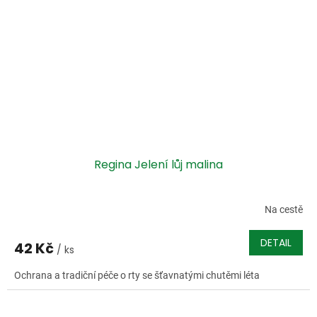
Regina Jelení lůj malina
Na cestě
DETAIL
42 Kč
/ ks
Ochrana a tradiční péče o rty se šťavnatými chutěmi léta