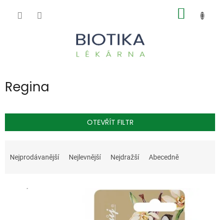
Přejít
NÁKUP
na
obsah
KOŠÍK
Regina
OTEVŘÍT FILTR
Ř
a
Nejprodávanější
Nejlevnější
Nejdražší
Abecedně
z
e
V
n
ý
í
p
p