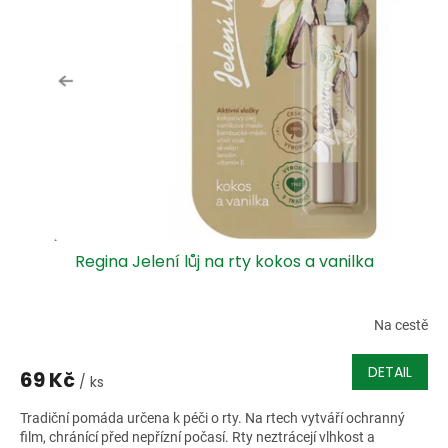
i
r
s
o
p
d
r
u
o
k
d
t
u
ů
k
t
ů
Regina Jelení lůj na rty kokos a vanilka
Na cestě
DETAIL
69 Kč
/ ks
Tradiční pomáda určena k péči o rty. Na rtech vytváří ochranný
film, chránící před nepřízní počasí. Rty neztrácejí vlhkost a