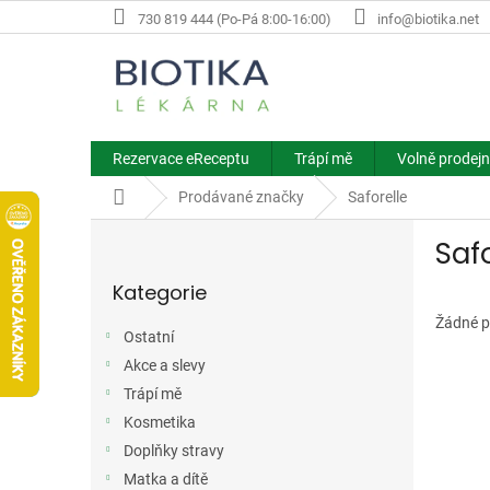
Přejít
730 819 444 (Po-Pá 8:00-16:00)
info@biotika.net
na
obsah
Rezervace eReceptu
Trápí mě
Volně prodejn
Domů
Prodávané značky
Saforelle
P
Safo
o
Přeskočit
s
Kategorie
kategorie
t
r
Žádné p
Ostatní
a
Akce a slevy
n
n
Trápí mě
í
Kosmetika
p
Doplňky stravy
a
Matka a dítě