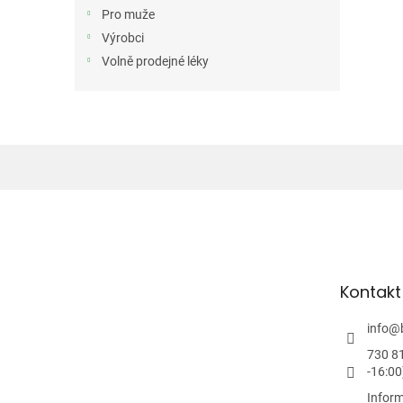
n
Pro muže
e
Výrobci
l
Volně prodejné léky
Z
á
p
a
t
Kontakt
í
info
@
730 8
-16:00
Inform