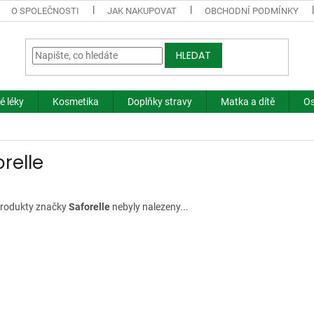
O SPOLEČNOSTI
JAK NAKUPOVAT
OBCHODNÍ PODMÍNKY
HLEDAT
é léky
Kosmetika
Doplňky stravy
Matka a dítě
Os
relle
rodukty značky
Saforelle
nebyly nalezeny...