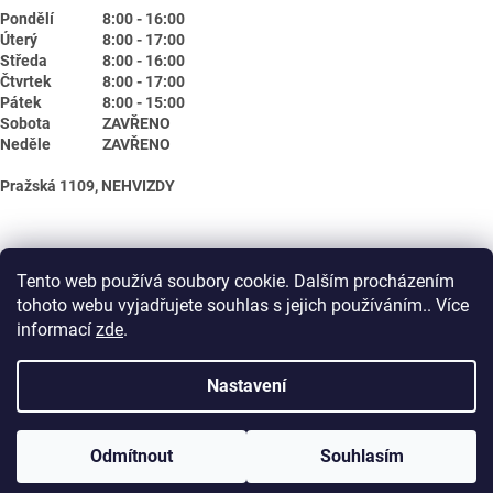
Pondělí
8:00 - 16:00
Úterý
8:00 - 17:00
Středa
8:00 - 16:00
Čtvrtek
8:00 - 17:00
Pátek
8:00 - 15:00
Sobota
ZAVŘENO
Neděle
ZAVŘENO
Pražská 1109, NEHVIZDY
Tento web používá soubory cookie. Dalším procházením
tohoto webu vyjadřujete souhlas s jejich používáním.. Více
informací
zde
.
Nastavení
Vytvořil Shoptet
Odmítnout
Souhlasím
Copyright 2026
Biotika.net
. Všechna práva vyhrazena.