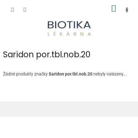
Přejít
NÁKUP
na
obsah
KOŠÍK
Saridon por.tbl.nob.20
Žádné produkty značky
Saridon por.tbl.nob.20
nebyly nalezeny...
Z
á
p