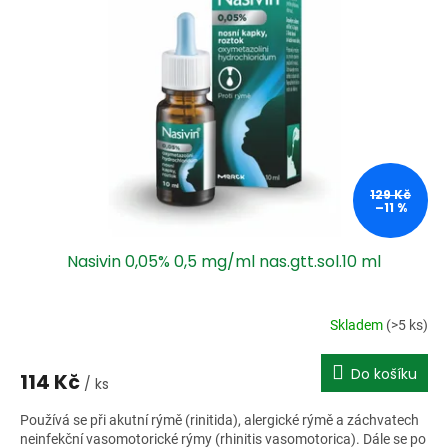
i
r
s
o
p
d
r
u
o
k
d
t
u
ů
k
t
ů
129 Kč
–11 %
Nasivin 0,05% 0,5 mg/ml nas.gtt.sol.10 ml
Skladem
(>5 ks)
Do košíku
114 Kč
/ ks
Používá se při akutní rýmě (rinitida), alergické rýmě a záchvatech
neinfekční vasomotorické rýmy (rhinitis vasomotorica). Dále se po