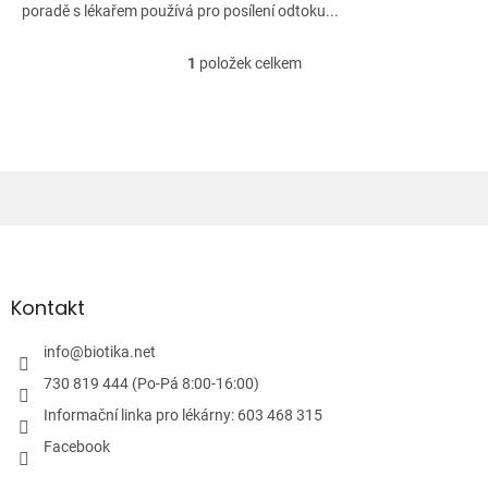
poradě s lékařem používá pro posílení odtoku...
1
položek celkem
O
v
l
á
d
a
c
í
Z
p
á
r
v
p
k
a
Kontakt
y
t
v
í
info
@
biotika.net
ý
p
730 819 444 (Po-Pá 8:00-16:00)
i
Informační linka pro lékárny: 603 468 315
s
u
Facebook