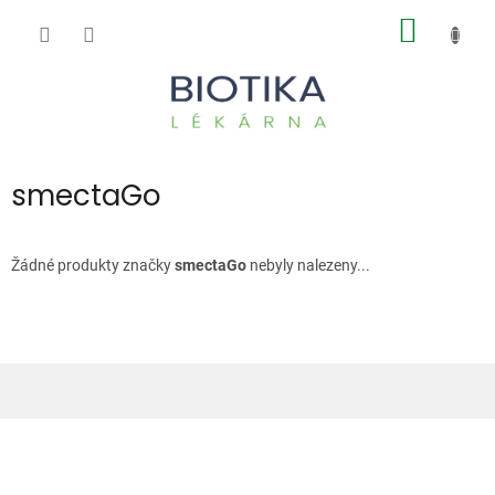
Přejít
NÁKUP
na
obsah
KOŠÍK
smectaGo
Žádné produkty značky
smectaGo
nebyly nalezeny...
Z
á
p