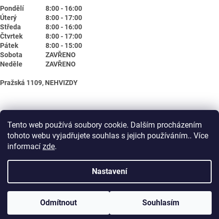
Pondělí
8:00 - 16:00
Úterý
8:00 - 17:00
Středa
8:00 - 16:00
Čtvrtek
8:00 - 17:00
Pátek
8:00 - 15:00
Sobota
ZAVŘENO
Neděle
ZAVŘENO
Pražská 1109, NEHVIZDY
Tento web používá soubory cookie. Dalším procházením
tohoto webu vyjadřujete souhlas s jejich používáním.. Více
informací
zde
.
Nastavení
Vytvořil Shoptet
Odmítnout
Souhlasím
Copyright 2026
Biotika.net
. Všechna práva vyhrazena.