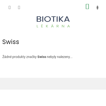
Přejít
NÁKUP
na
obsah
KOŠÍK
Swiss
Žádné produkty značky
Swiss
nebyly nalezeny...
Z
á
p