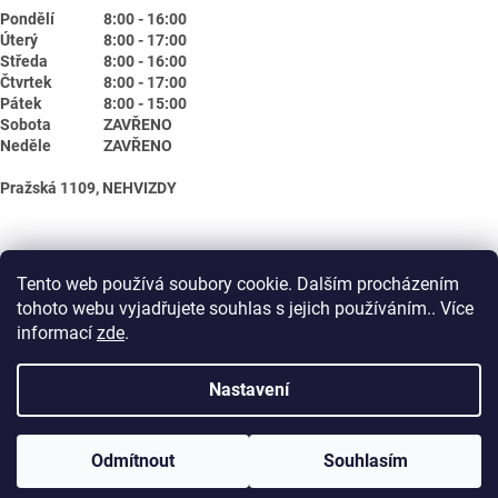
Pondělí
8:00 - 16:00
Úterý
8:00 - 17:00
Středa
8:00 - 16:00
Čtvrtek
8:00 - 17:00
Pátek
8:00 - 15:00
Sobota
ZAVŘENO
Neděle
ZAVŘENO
Pražská 1109, NEHVIZDY
Tento web používá soubory cookie. Dalším procházením
tohoto webu vyjadřujete souhlas s jejich používáním.. Více
informací
zde
.
Nastavení
Vytvořil Shoptet
Odmítnout
Souhlasím
Copyright 2026
Biotika.net
. Všechna práva vyhrazena.