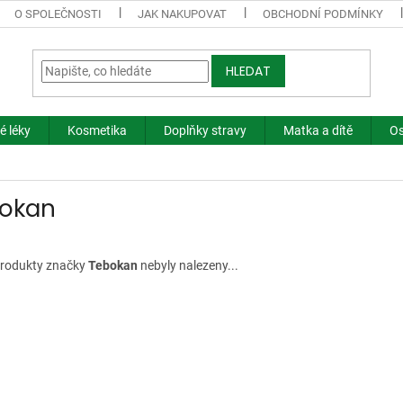
O SPOLEČNOSTI
JAK NAKUPOVAT
OBCHODNÍ PODMÍNKY
HLEDAT
é léky
Kosmetika
Doplňky stravy
Matka a dítě
Os
okan
rodukty značky
Tebokan
nebyly nalezeny...