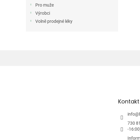
n
Pro muže
e
Výrobci
l
Volně prodejné léky
Z
á
p
a
t
Kontakt
í
info
@
730 8
-16:00
Inform