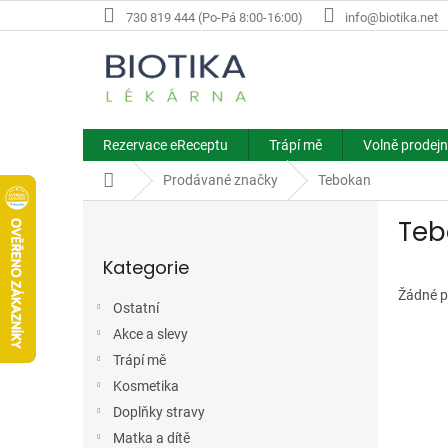
Přejít
730 819 444 (Po-Pá 8:00-16:00)
info@biotika.net
na
obsah
Rezervace eReceptu
Trápí mě
Volně prodejn
Domů
Prodávané značky
Tebokan
P
Teb
o
Přeskočit
s
Kategorie
kategorie
t
r
Žádné p
Ostatní
a
Akce a slevy
n
n
Trápí mě
í
Kosmetika
p
Doplňky stravy
a
Matka a dítě