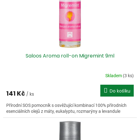
o
d
u
k
t
ů
Saloos Aroma roll-on Migremint 9ml
Skladem
(3 ks)
Do košíku
141 Kč
/ ks
Přírodní SOS pomocník s osvěžující kombinací 100% přírodních
esenciálních olejů z máty, eukalyptu, rozmarýny a levandule