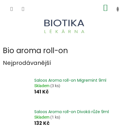
Přejít
NÁKUP
na
obsah
KOŠÍK
Bio aroma roll-on
Nejprodávanější
Saloos Aroma roll-on Migremint 9ml
Skladem
(3 ks)
141 Kč
Saloos Aroma roll-on Divoká růže 9ml
Skladem
(1 ks)
132 Kč