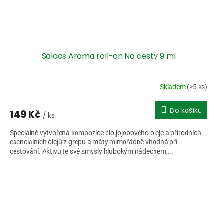
Saloos Aroma roll-on Na cesty 9 ml
Skladem
(>5 ks)
Do košíku
149 Kč
/ ks
Speciálně vytvořená kompozice bio jojobového oleje a přírodních
esenciálních olejů z grepu a máty mimořádně vhodná při
cestování. Aktivujte své smysly hlubokým nádechem,...