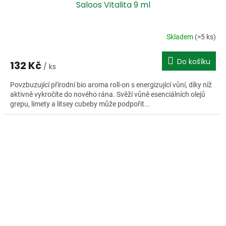
Saloos Vitalita 9 ml
Skladem
(>5 ks)
Do košíku
132 Kč
/ ks
Povzbuzující přírodní bio aroma roll-on s energizující vůní, díky níž
aktivně vykročíte do nového rána. Svěží vůně esenciálních olejů
grepu, limety a litsey cubeby může podpořit...