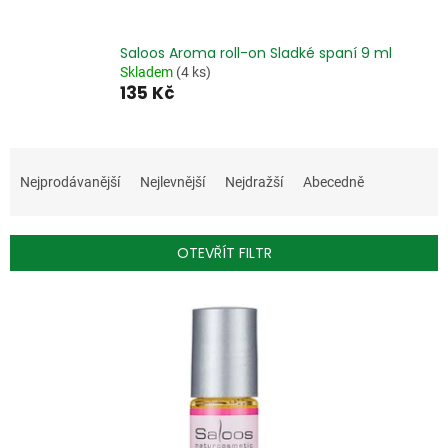
Saloos Aroma roll-on Sladké spaní 9 ml
Skladem
(4 ks)
135 Kč
Ř
a
Nejprodávanější
Nejlevnější
Nejdražší
Abecedně
z
e
n
OTEVŘÍT FILTR
í
p
V
r
ý
o
p
d
i
u
s
k
p
t
r
ů