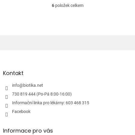
6
položek celkem
O
v
l
á
d
a
c
í
Z
p
á
r
v
p
k
a
Kontakt
y
t
v
í
info
@
biotika.net
ý
p
730 819 444 (Po-Pá 8:00-16:00)
i
Informační linka pro lékárny: 603 468 315
s
u
Facebook
Informace pro vás