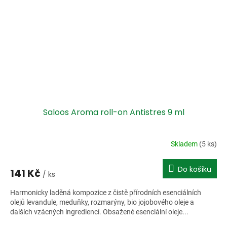
Saloos Aroma roll-on Antistres 9 ml
Skladem
(5 ks)
Do košíku
141 Kč
/ ks
Harmonicky laděná kompozice z čistě přírodních esenciálních
olejů levandule, meduňky, rozmarýny, bio jojobového oleje a
dalších vzácných ingrediencí. Obsažené esenciální oleje...