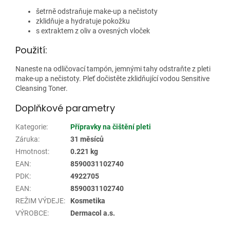
šetrně odstraňuje make-up a nečistoty
zklidňuje a hydratuje pokožku
s extraktem z oliv a ovesných vloček
Použití:
Naneste na odličovací tampón, jemnými tahy odstraňte z pleti
make-up a nečistoty. Pleť dočistěte zklidňující vodou Sensitive
Cleansing Toner.
Doplňkové parametry
Kategorie
:
Přípravky na čištění pleti
Záruka
:
31 měsíců
Hmotnost
:
0.221 kg
EAN
:
8590031102740
PDK
:
4922705
EAN
:
8590031102740
REŽIM VÝDEJE
:
Kosmetika
VÝROBCE
:
Dermacol a.s.