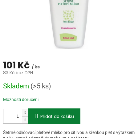
101 Kč
/ ks
83 Kč bez DPH
Měrná
Skladem
(>5 ks)
cena:
Možnosti doručení
Přidat do košíku
Šetrné odličovací pleťové mléko pro citlivou a křehkou pleť s výtažkem