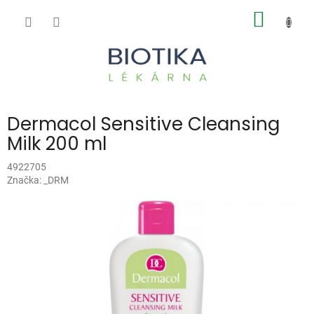
Přejít
NÁKUP
na
obsah
KOŠÍK
Dermacol Sensitive Cleansing
Milk 200 ml
4922705
Značka:
_DRM