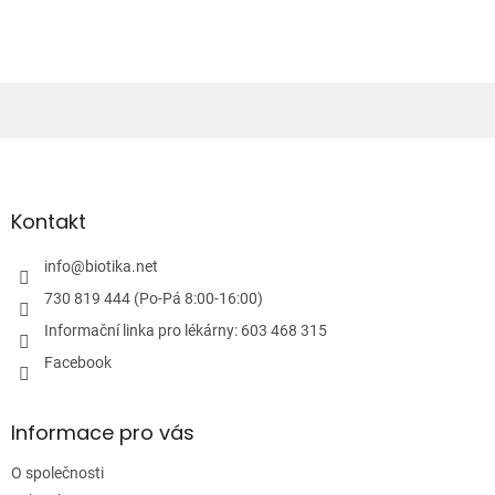
Z
á
p
a
Kontakt
t
í
info
@
biotika.net
730 819 444 (Po-Pá 8:00-16:00)
Informační linka pro lékárny: 603 468 315
Facebook
Informace pro vás
O společnosti