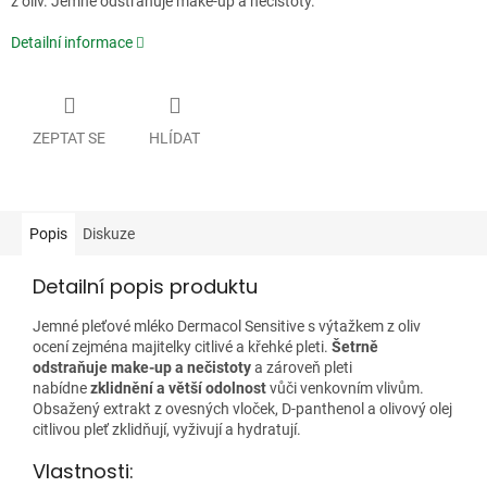
z oliv. Jemně odstraňuje make-up a nečistoty.
Detailní informace
ZEPTAT SE
HLÍDAT
Popis
Diskuze
Detailní popis produktu
Jemné pleťové mléko Dermacol Sensitive s výtažkem z oliv
ocení zejména majitelky citlivé a křehké pleti.
Šetrně
odstraňuje make-up a nečistoty
a zároveň pleti
nabídne
zklidnění a větší odolnost
vůči venkovním vlivům.
Obsažený extrakt z ovesných vloček, D-panthenol a olivový olej
citlivou pleť zklidňují, vyživují a hydratují.
Vlastnosti: