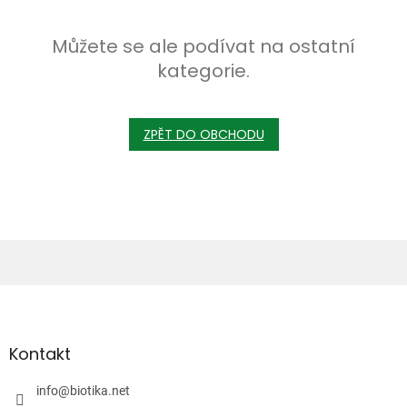
Můžete se ale podívat na ostatní
kategorie.
ZPĚT DO OBCHODU
Z
á
p
a
Kontakt
t
í
info
@
biotika.net