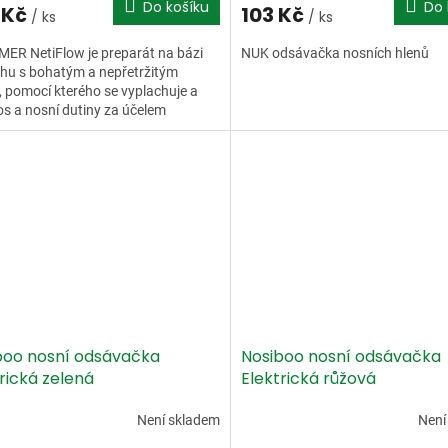
Do košíku
Do 
 Kč
103 Kč
/ ks
/ ks
ER NetiFlow je preparát na bázi
NUK odsávačka nosních hlenů
hu s bohatým a nepřetržitým
 pomocí kterého se vyplachuje a
nos a nosní dutiny za účelem
í, očištění a zklidnění...
boo nosní odsávačka
Nosiboo nosní odsávačka
rická zelená
Elektrická růžová
Není skladem
Není