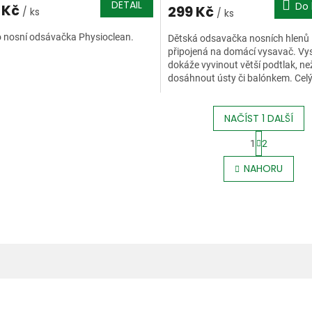
DETAIL
Do 
 Kč
299 Kč
/ ks
/ ks
 nosní odsávačka Physioclean.
Dětská odsavačka nosních hlenů
připojená na domácí vysavač. Vy
dokáže vyvinout větší podtlak, než
dosáhnout ústy či balónkem. Cel
hlenů je proto odsán naráz a...
NAČÍST 1 DALŠÍ
S
1
2
t
O
r
v
NAHORU
á
l
n
á
k
d
o
a
v
c
á
í
n
p
í
r
v
k
y