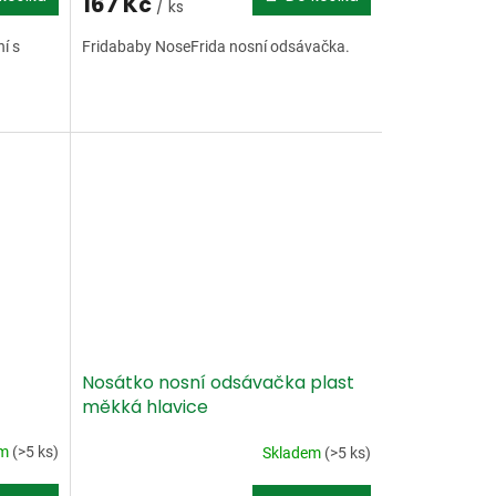
167 Kč
/ ks
í s
Fridababy NoseFrida nosní odsávačka.
Nosátko nosní odsávačka plast
měkká hlavice
em
(>5 ks)
Skladem
(>5 ks)