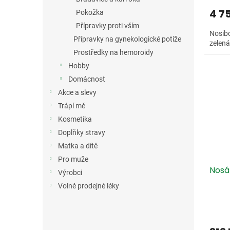
4 7
Pokožka
Přípravky proti vším
Nosibo
Přípravky na gynekologické potíže
zelená
Prostředky na hemoroidy
Hobby
Domácnost
Akce a slevy
Trápí mě
Kosmetika
Doplňky stravy
Matka a dítě
Pro muže
Nosá
Výrobci
Volně prodejné léky