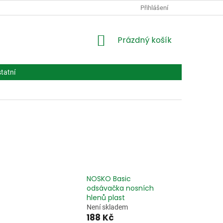
PODMÍNKY OCHRANY OSOBNÍCH ÚDAJŮ
Přihlášení
VPOIS
LÉČIVA BIOT
NÁKUPNÍ
Prázdný košík
KOŠÍK
tatní
NOSKO Basic
odsávačka nosních
hlenů plast
Není skladem
188 Kč