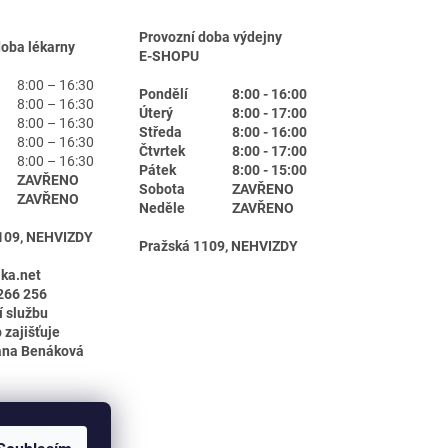
Provozní doba výdejny
doba lékarny
E-SHOPU
8:00 – 16:30
Pondělí
8:00 - 16:00
8:00 – 16:30
Úterý
8:00 - 17:00
8:00 – 16:30
Středa
8:00 - 16:00
8:00 – 16:30
Čtvrtek
8:00 - 17:00
8:00 – 16:30
Pátek
8:00 - 15:00
ZAVŘENO
Sobota
ZAVŘENO
ZAVŘENO
Neděle
ZAVŘENO
109, NEHVIZDY
Pražská 1109, NEHVIZDY
ika.net
266 256
í službu
 zajišťuje
ana Benáková