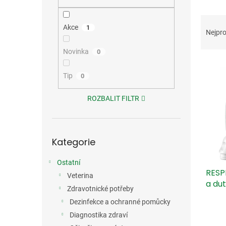
n
e
Ř
l
Akce
1
a
Nejpro
z
e
Novinka
0
V
n
ý
í
Tip
0
p
p
i
r
ROZBALIT FILTR
s
o
p
d
r
u
Přeskočit
o
k
Kategorie
kategorie
d
t
u
ů
Ostatní
RESP
k
Veterina
a dut
t
Zdravotnické potřeby
ů
Dezinfekce a ochranné pomůcky
Diagnostika zdraví