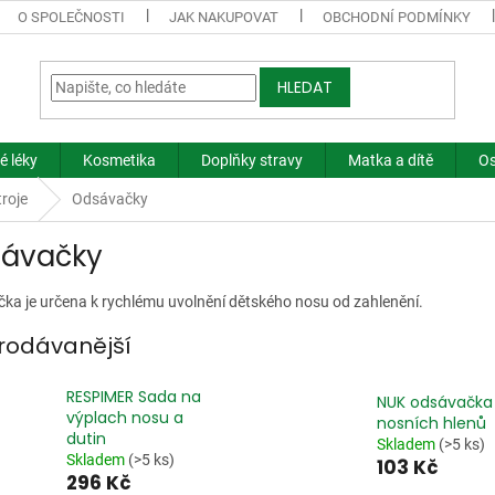
O SPOLEČNOSTI
JAK NAKUPOVAT
OBCHODNÍ PODMÍNKY
HLEDAT
é léky
Kosmetika
Doplňky stravy
Matka a dítě
Os
troje
Odsávačky
ávačky
ka je určena k rychlému uvolnění dětského nosu od zahlenění.
rodávanější
RESPIMER Sada na
NUK odsávačka
výplach nosu a
nosních hlenů
dutin
Skladem
(>5 ks)
Skladem
(>5 ks)
103 Kč
296 Kč