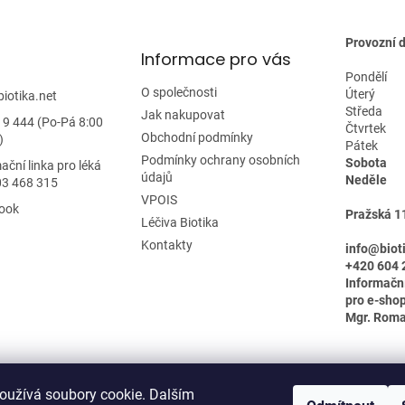
v
ý
p
Provozní 
Informace pro vás
i
s
Pondělí
O společnosti
u
Úterý
biotika.net
Středa
Jak nakupovat
19 444 (Po-Pá 8:00
Čtvrtek
Obchodní podmínky
)
Pátek
Podmínky ochrany osobních
Sobota
ační linka pro léká
údajů
Neděle
03 468 315
VPOIS
ook
Pražská 1
Léčiva Biotika
Kontakty
info@biot
+420 604 
Informačn
pro e-shop
Mgr. Rom
oužívá soubory cookie. Dalším