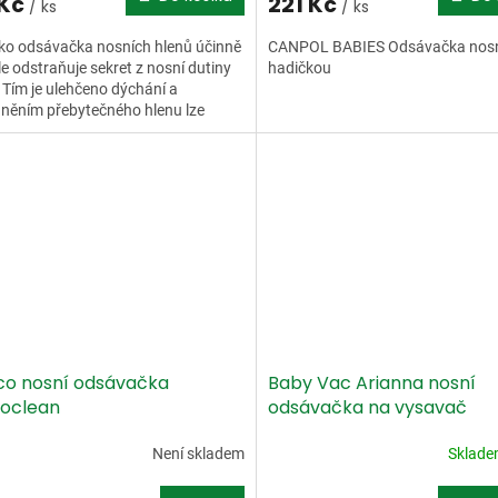
 Kč
221 Kč
/ ks
/ ks
ko odsávačka nosních hlenů účinně
CANPOL BABIES Odsávačka nosn
le odstraňuje sekret z nosní dutiny
hadičkou
. Tím je ulehčeno dýchání a
něním přebytečného hlenu lze
ít vzniku komplikací.
co nosní odsávačka
Baby Vac Arianna nosní
ioclean
odsávačka na vysavač
Není skladem
Sklad