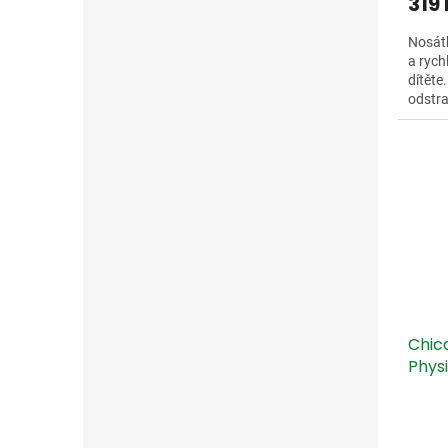
319
Nosát
a rych
dítěte
odstra
předej
Chic
Phys