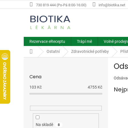
Přejít
730 819 444 (Po-Pá 8:00-16:00)
info@biotika.net
na
obsah
Rezervace eReceptu
Trápí mě
Volně prodejn
Domů
Ostatní
Zdravotnické potřeby
Přís
P
Ods
o
s
Cena
t
Odsávač
r
103
Kč
4755
Kč
Nejp
a
n
n
í
p
a
Na skladě
8