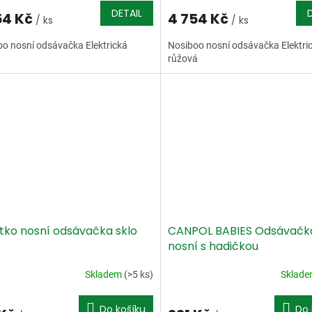
DETAIL
54 Kč
4 754 Kč
/ ks
/ ks
o nosní odsávačka Elektrická
Nosiboo nosní odsávačka Elektri
růžová
tko nosní odsávačka sklo
CANPOL BABIES Odsávačk
nosní s hadičkou
Skladem
(>5 ks)
Sklad
Do košíku
Do 