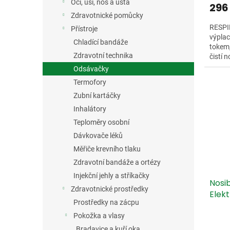
Oči, uši, nos a ústa
296
Zdravotnické pomůcky
RESPIM
Přístroje
výplac
Chladící bandáže
tokem,
Zdravotní technika
čistí 
uvolněn
Odsávačky
Termofory
Zubní kartáčky
Inhalátory
Teploměry osobní
Dávkovače léků
Měřiče krevního tlaku
Zdravotní bandáže a ortézy
Injekční jehly a stříkačky
Nosi
Zdravotnické prostředky
Elekt
Prostředky na zácpu
Pokožka a vlasy
Bradavice a kuří oka