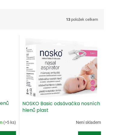
13
položek celkem
lenů
NOSKO Basic odsávačka nosních
hlenů plast
em
(>5 ks)
Není skladem