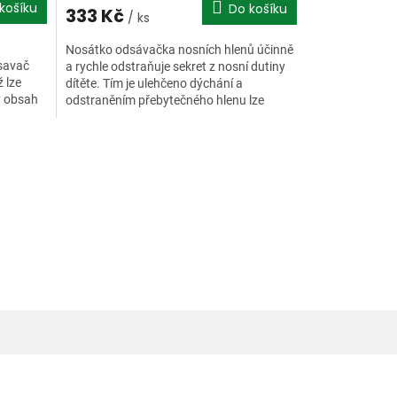
košíku
Do košíku
333 Kč
/ ks
Nosátko odsávačka nosních hlenů účinně
savač
a rychle odstraňuje sekret z nosní dutiny
 lze
dítěte. Tím je ulehčeno dýchání a
ý obsah
odstraněním přebytečného hlenu lze
předejít vzniku komplikací.