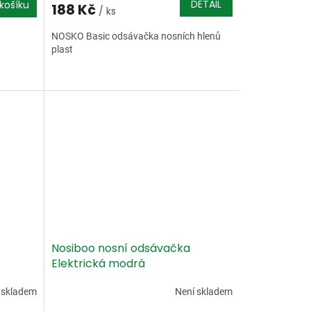
DETAIL
košíku
188 Kč
/ ks
NOSKO Basic odsávačka nosních hlenů
plast
Nosiboo nosní odsávačka
Elektrická modrá
 skladem
Není skladem