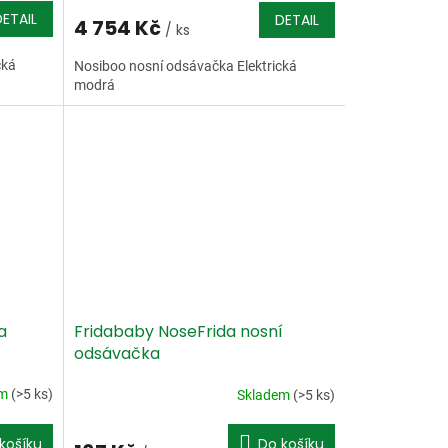
DETAIL
DETAIL
4 754 Kč
/ ks
cká
Nosiboo nosní odsávačka Elektrická
modrá
a
Fridababy NoseFrida nosní
odsávačka
em
(>5 ks)
Skladem
(>5 ks)
košíku
Do košíku