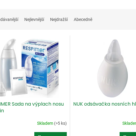
dávanější
Nejlevnější
Nejdražší
Abecedně
IMER Sada na výplach nosu
NUK odsávačka nosních h
in
Skladem
(>5 ks)
Sklad